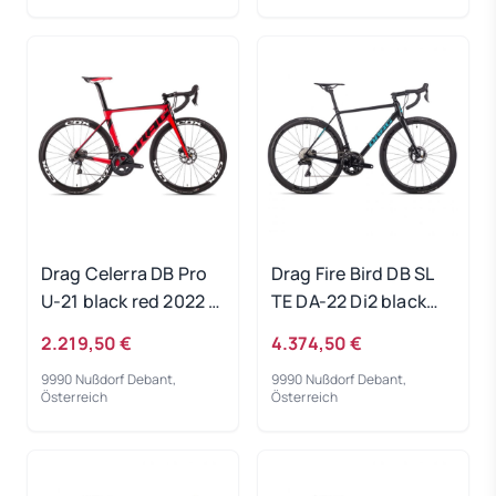
Drag Celerra DB Pro
Drag Fire Bird DB SL
U-21 black red 2022 -
TE DA-22 Di2 black
RH-S
2022 - RH-M
2.219,50 €
4.374,50 €
9990 Nußdorf Debant,
9990 Nußdorf Debant,
Österreich
Österreich