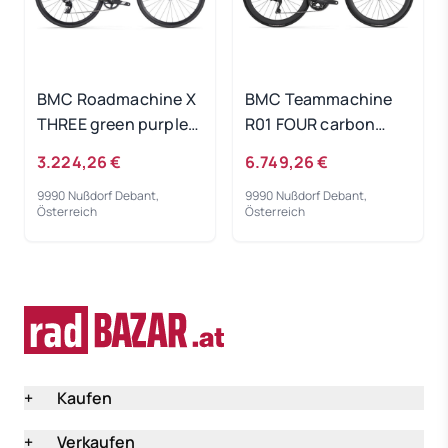
BMC Roadmachine X
BMC Teammachine
THREE green purple
R01 FOUR carbon
red 2024 - RH 58 cm
black 2024 - RH 51 cm
3.224,26 €
6.749,26 €
9990 Nußdorf Debant,
9990 Nußdorf Debant,
Österreich
Österreich
+
Kaufen
+
Verkaufen