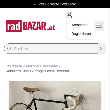
Versicherter Versand
Anmelden
Registrieren
Suche
Suche
Startseite
›
Fahrräder
›
Rennräder
›
Rebellato Cinelli Vintage Klassik Rennrad