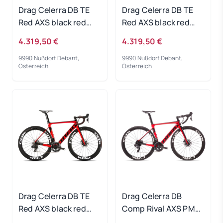
Drag Celerra DB TE
Drag Celerra DB TE
Red AXS black red
Red AXS black red
2022 - RH-S
2022 - RH-L
4.319,50 €
4.319,50 €
9990 Nußdorf Debant,
9990 Nußdorf Debant,
Österreich
Österreich
Drag Celerra DB TE
Drag Celerra DB
Red AXS black red
Comp Rival AXS PM
2022 - RH-M
red black 2022 - RH-L