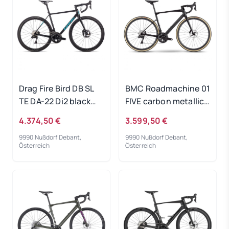
Drag Fire Bird DB SL
BMC Roadmachine 01
TE DA-22 Di2 black
FIVE carbon metallic
2022 - RH-S
grey 2023 - RH 47 cm
4.374,50 €
3.599,50 €
9990 Nußdorf Debant,
9990 Nußdorf Debant,
Österreich
Österreich