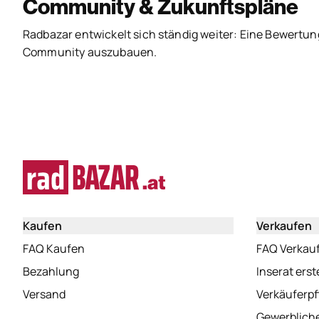
Community & Zukunftspläne
Radbazar entwickelt sich ständig weiter: Eine Bewertung
Community auszubauen.
Kaufen
Verkaufen
(öffnet in neuem Tab)
FAQ Kaufen
FAQ Verkau
(öffnet in neuem Tab)
Bezahlung
Inserat erst
(öffnet in neuem Tab)
Versand
Verkäuferpf
Gewerbliche