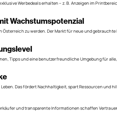
klusive Werbedeals erhalten – z. B. Anzeigen im Printbereich
 mit Wachstumspotenzial
in Österreich zu werden. Der Markt für neue und gebrauchte 
rungslevel
tionen, Tipps und eine benutzerfreundliche Umgebung für all
ke
eben. Das fördert Nachhaltigkeit, spart Ressourcen und hilf
 Verkäufer und transparente Informationen schaffen Vertrau