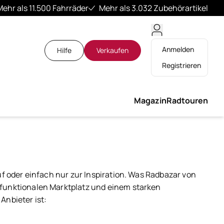
Mehr als 11.500 Fahrräder
Mehr als 3.032 Zubehörartikel
Anmelden
Hilfe
Verkaufen
Registrieren
Magazin
Radtouren
uf oder einfach nur zur Inspiration. Was Radbazar von
 funktionalen Marktplatz und einem starken
Anbieter ist: