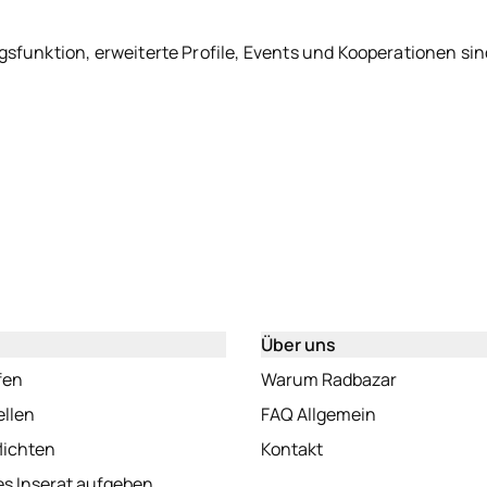
sfunktion, erweiterte Profile, Events und Kooperationen sind
Über uns
(öffnet in neuem Tab)
(öffnet in 
fen
Warum Radbazar
(öffnet in neuem Tab)
(öffnet in ne
ellen
FAQ Allgemein
(öffnet in neuem Tab)
(öffnet in neuem Tab
lichten
Kontakt
(öffnet in neuem Tab)
s Inserat aufgeben