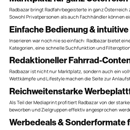
Radbazar bringt Radfahrbegeisterte in ganz Österreich 
Sowohl Privatpersonen als auch Fachhändler können ei
Einfache Bedienung & intuitiv
Inserieren war noch nie so einfach: Radbazar bietet ein
Kategorien, eine schnelle Suchfunktion und Filteroption
Redaktioneller Fahrrad-Content
Radbazar ist nicht nur Marktplatz, sondern auch ein vol
Wettkämpfe und Lifestyle machen die Seite zur Anlaufstel
Reichweitenstarke Werbeplatt
Als Teil der Mediaprint profitiert Radbazar von der sta
beworben und Zielgruppen effektiv angesprochen werd
Werbedeals & Sonderformate f