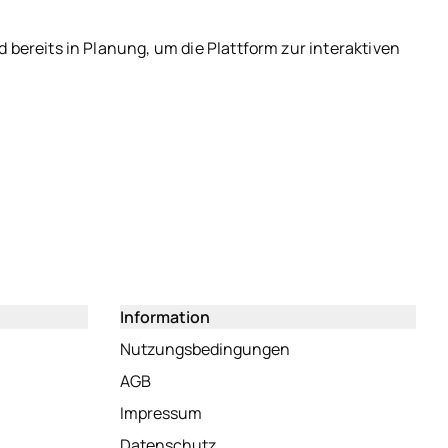
 bereits in Planung, um die Plattform zur interaktiven
Information
neuem Tab)
(öffnet in neuem Tab)
Nutzungsbedingungen
uem Tab)
(öffnet in neuem Tab)
AGB
)
(öffnet in neuem Tab)
Impressum
(öffnet in neuem Tab)
Datenschutz