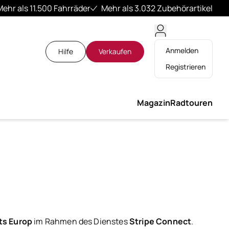
Mehr als 11.500 Fahrräder
Mehr als 3.032 Zubehörartikel
Anmelden
Hilfe
Verkaufen
Registrieren
Magazin
Radtouren
ts Europ
im Rahmen des Dienstes
Stripe Connect
.