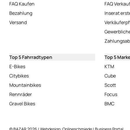
(öffnet in neuem Tab)
FAQ Kaufen
FAQ Verkau
(öffnet in neuem Tab)
Bezahlung
Inserat erst
(öffnet in neuem Tab)
Versand
Verkäuferpf
Gewerbliche
Zahlungsab
Top 5 Fahrradtypen
Top 5 Mark
(öffnet in neuem Tab)
(öffnet
E-Bikes
KTM
(öffnet in neuem Tab)
(öffne
Citybikes
Cube
(öffnet in neuem Tab)
(öffne
Mountainbikes
Scott
(öffnet in neuem Tab)
(öffn
Rennräder
Focus
(öffnet in neuem Tab)
(öffnet
Gravel Bikes
BMC
(öffnet in neuem Ta
© BAZAR 2026 | Webdesign:
Onlineschmiede
|
Business Portal