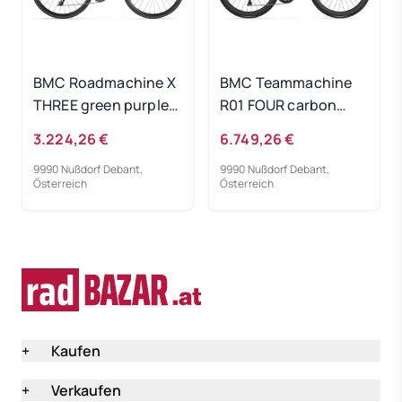
BMC Roadmachine X
BMC Teammachine
THREE green purple
R01 FOUR carbon
red 2024 - RH 58 cm
black 2024 - RH 51 cm
3.224,26 €
6.749,26 €
9990 Nußdorf Debant,
9990 Nußdorf Debant,
Österreich
Österreich
+
Kaufen
+
Verkaufen