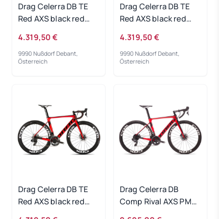
Drag Celerra DB TE
Drag Celerra DB TE
Red AXS black red
Red AXS black red
2022 - RH-S
2022 - RH-L
4.319,50 €
4.319,50 €
9990 Nußdorf Debant,
9990 Nußdorf Debant,
Österreich
Österreich
Drag Celerra DB TE
Drag Celerra DB
Red AXS black red
Comp Rival AXS PM
2022 - RH-M
red black 2022 - RH-L