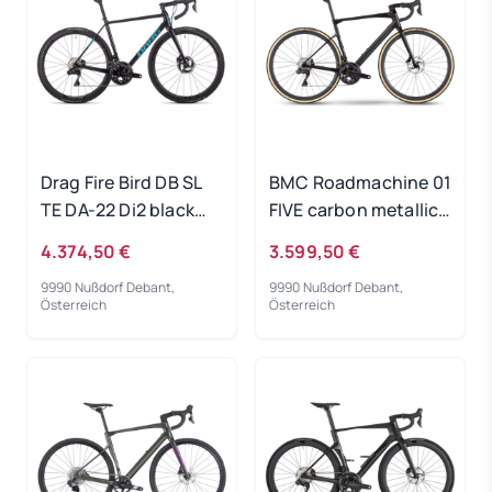
Drag Fire Bird DB SL
BMC Roadmachine 01
TE DA-22 Di2 black
FIVE carbon metallic
2022 - RH-S
grey 2023 - RH 47 cm
4.374,50 €
3.599,50 €
9990 Nußdorf Debant,
9990 Nußdorf Debant,
Österreich
Österreich