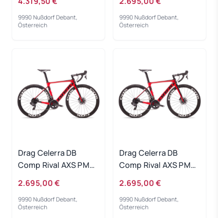
4.319,50 €
2.695,00 €
9990 Nußdorf Debant,
9990 Nußdorf Debant,
Österreich
Österreich
Drag Celerra DB
Drag Celerra DB
Comp Rival AXS PM
Comp Rival AXS PM
red black 2022 - RH-
red black 2022 - RH-
2.695,00 €
2.695,00 €
M
XS
9990 Nußdorf Debant,
9990 Nußdorf Debant,
Österreich
Österreich