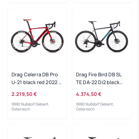
Drag Celerra DB Pro
Drag Fire Bird DB SL
U-21 black red 2022 -
TE DA-22 Di2 black
RH-S
2022 - RH-M
2.219,50 €
4.374,50 €
9990 Nußdorf Debant,
9990 Nußdorf Debant,
Österreich
Österreich