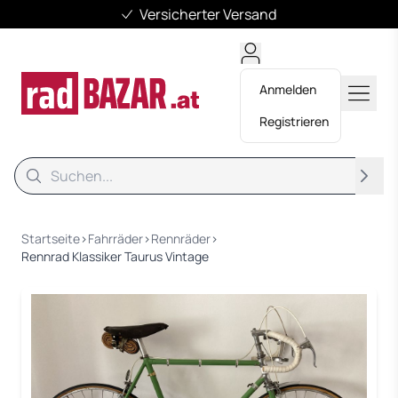
Versicherter Versand
Anmelden
Registrieren
Suche
Suche
Startseite
›
Fahrräder
›
Rennräder
›
Rennrad Klassiker Taurus Vintage