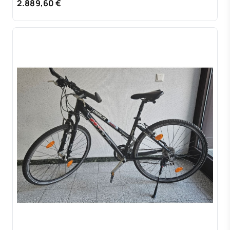
Rad Heavy Load
2.889,60 €