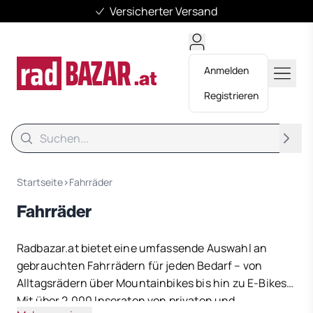
Mehr als 11.500 Fahrräder
Anmelden
Registrieren
Suche
Suche
Startseite
›
Fahrräder
Fahrräder
Radbazar.at bietet eine umfassende Auswahl an
gebrauchten Fahrrädern für jeden Bedarf – von
Alltagsrädern über Mountainbikes bis hin zu E-Bikes.
Mit über 2.000 Inseraten von privaten und