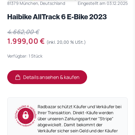
81379 München, Deutschland
Eingestellt am 03.12.2025
Haibike AllTrack 6 E-Bike 2023
4.662,00 €
1.999,00 €
(inkl. 20,00 % USt.)
Verfügbar: 1 Stück
Details ansehen & kaufen
(öffnet in neuem Tab)
(öffnet in neuem Tab)
Radbazar schützt Käufer und Verkäufer bei
Ihrer Transaktion. Direkt-Käufe werden
über unseren Zahlungspartner "Stripe"
abgewickelt. Damit bekommt der
Verkäufer sicher sein Geld und der Käufer