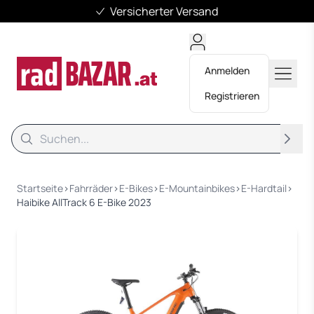
Versicherter Versand
Anmelden
Registrieren
Suche
Suche
Startseite
›
Fahrräder
›
E-Bikes
›
E-Mountainbikes
›
E-Hardtail
›
Haibike AllTrack 6 E-Bike 2023