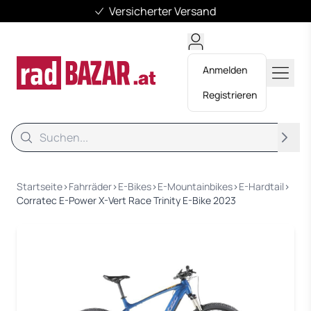
Versicherter Versand
Anmelden
Registrieren
Suche
Suche
Startseite
›
Fahrräder
›
E-Bikes
›
E-Mountainbikes
›
E-Hardtail
›
Corratec E-Power X-Vert Race Trinity E-Bike 2023