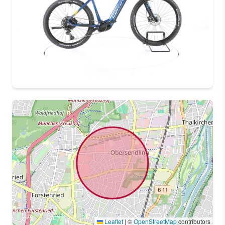
Leaflet
|
©
OpenStreetMap
contributors