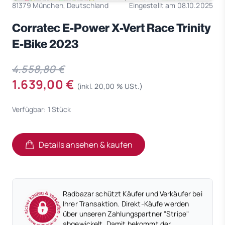
81379 München, Deutschland
Eingestellt am 08.10.2025
Corratec E-Power X-Vert Race Trinity
E-Bike 2023
4.558,80 €
1.639,00 €
(inkl. 20,00 % USt.)
Verfügbar: 1 Stück
Details ansehen & kaufen
(öffnet in neuem Tab)
(öffnet in neuem Tab)
Radbazar schützt Käufer und Verkäufer bei
Ihrer Transaktion. Direkt-Käufe werden
über unseren Zahlungspartner "Stripe"
abgewickelt. Damit bekommt der