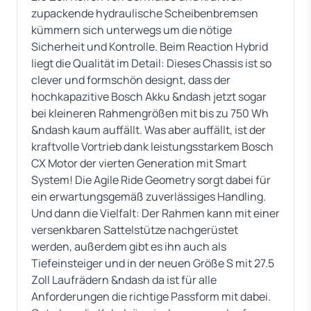
zupackende hydraulische Scheibenbremsen
kümmern sich unterwegs um die nötige
Sicherheit und Kontrolle. Beim Reaction Hybrid
liegt die Qualität im Detail: Dieses Chassis ist so
clever und formschön designt, dass der
hochkapazitive Bosch Akku &ndash jetzt sogar
bei kleineren Rahmengrößen mit bis zu 750 Wh
&ndash kaum auffällt. Was aber auffällt, ist der
kraftvolle Vortrieb dank leistungsstarkem Bosch
CX Motor der vierten Generation mit Smart
System! Die Agile Ride Geometry sorgt dabei für
ein erwartungsgemäß zuverlässiges Handling.
Und dann die Vielfalt: Der Rahmen kann mit einer
versenkbaren Sattelstütze nachgerüstet
werden, außerdem gibt es ihn auch als
Tiefeinsteiger und in der neuen Größe S mit 27.5
Zoll Laufrädern &ndash da ist für alle
Anforderungen die richtige Passform mit dabei.