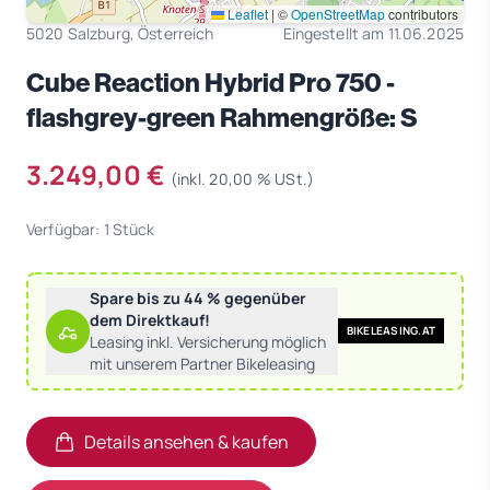
Leaflet
|
©
OpenStreetMap
contributors
5020 Salzburg, Österreich
Eingestellt am 11.06.2025
Cube Reaction Hybrid Pro 750 -
flashgrey-green Rahmengröße: S
3.249,00 €
(inkl. 20,00 % USt.)
Verfügbar: 1 Stück
Spare bis zu 44 % gegenüber
dem Direktkauf!
BIKELEASING.AT
Leasing inkl. Versicherung möglich
mit unserem Partner Bikeleasing
Details ansehen & kaufen
(öffnet in neuem Tab)
(öffnet in neuem Tab)