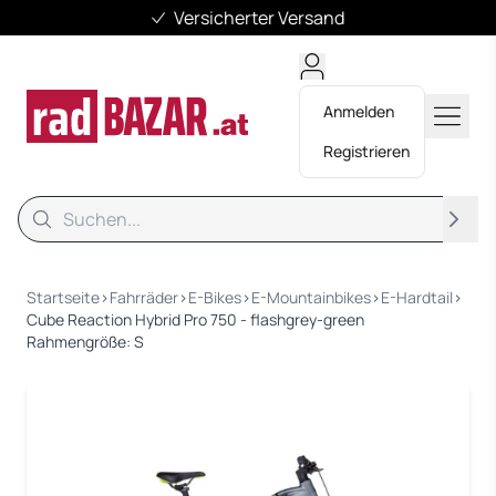
Versicherter Versand
Anmelden
Registrieren
Suche
Suche
Startseite
›
Fahrräder
›
E-Bikes
›
E-Mountainbikes
›
E-Hardtail
›
Cube Reaction Hybrid Pro 750 - flashgrey-green
Rahmengröße: S