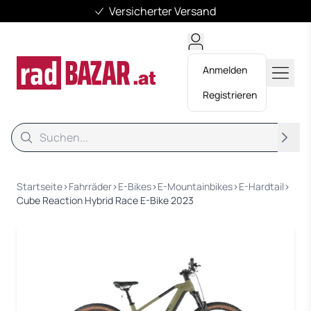
Versicherter Versand
Anmelden
Registrieren
Suche
Suche
Startseite
›
Fahrräder
›
E-Bikes
›
E-Mountainbikes
›
E-Hardtail
›
Cube Reaction Hybrid Race E-Bike 2023