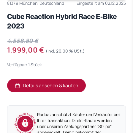
81379 München, Deutschland
Eingestellt am 02.12.2025
Cube Reaction Hybrid Race E-Bike
2023
4.558,80 €
1.999,00 €
(inkl. 20,00 % USt.)
Verfügbar: 1 Stück
Details ansehen & kaufen
(öffnet in neuem Tab)
(öffnet in neuem Tab)
Radbazar schützt Käufer und Verkäufer bei
Ihrer Transaktion. Direkt-Käufe werden
über unseren Zahlungspartner "Stripe"
abgewickelt. Damit bekommt der