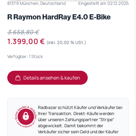
81379 München, Deutschland
Eingestellt am 02.12.2025
R Raymon HardRay E4.0 E-Bike
3.658,80 €
1.399,00 €
(inkl. 20,00 % USt.)
Verfügbar: 1 Stück
Details ansehen & kaufen
(öffnet in neuem Tab)
(öffnet in neuem Tab)
Radbazar schützt Käufer und Verkäufer bei
Ihrer Transaktion. Direkt-Käufe werden
über unseren Zahlungspartner "Stripe"
abgewickelt. Damit bekommt der
Verkäufer sicher sein Geld und der Käufer