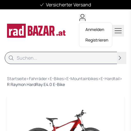
Versicherter Versand
Anmelden
Registrieren
Suche
Suche
Startseite
›
Fahrräder
›
E-Bikes
›
E-Mountainbikes
›
E-Hardtail
›
R Raymon HardRay E4.0 E-Bike