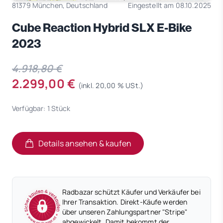
81379 München, Deutschland
Eingestellt am 08.10.2025
Cube Reaction Hybrid SLX E-Bike
2023
4.918,80 €
2.299,00 €
(inkl. 20,00 % USt.)
Verfügbar: 1 Stück
Details ansehen & kaufen
(öffnet in neuem Tab)
(öffnet in neuem Tab)
Radbazar schützt Käufer und Verkäufer bei
Ihrer Transaktion. Direkt-Käufe werden
über unseren Zahlungspartner "Stripe"
abgewickelt. Damit bekommt der