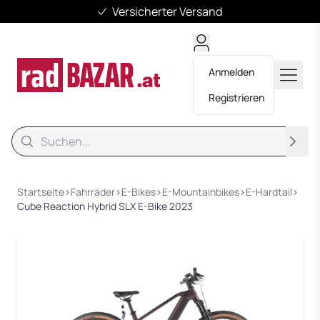
Versicherter Versand
Anmelden
Registrieren
Suche
Suche
Startseite
›
Fahrräder
›
E-Bikes
›
E-Mountainbikes
›
E-Hardtail
›
Cube Reaction Hybrid SLX E-Bike 2023