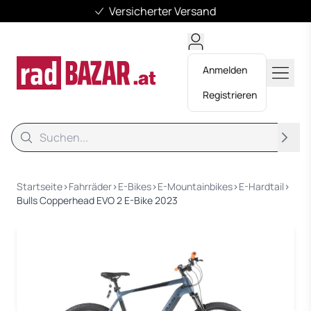
Versicherter Versand
Anmelden
Registrieren
Suche
Suche
Startseite
›
Fahrräder
›
E-Bikes
›
E-Mountainbikes
›
E-Hardtail
›
Bulls Copperhead EVO 2 E-Bike 2023