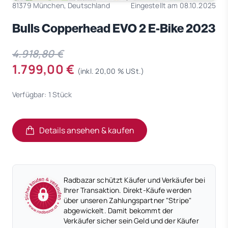
81379 München, Deutschland
Eingestellt am 08.10.2025
Bulls Copperhead EVO 2 E-Bike 2023
4.918,80 €
1.799,00 €
(inkl. 20,00 % USt.)
Verfügbar: 1 Stück
Details ansehen & kaufen
(öffnet in neuem Tab)
(öffnet in neuem Tab)
Radbazar schützt Käufer und Verkäufer bei
Ihrer Transaktion. Direkt-Käufe werden
über unseren Zahlungspartner "Stripe"
abgewickelt. Damit bekommt der
Verkäufer sicher sein Geld und der Käufer