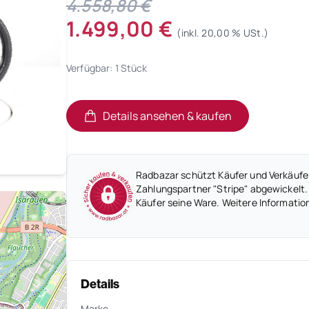
4.558,80 €
1.499,00 €
(inkl. 20,00 % USt.)
Verfügbar: 1 Stück
Details ansehen & kaufen
(öffnet in neuem Tab)
(öffnet in neuem Tab)
Radbazar schützt Käufer und Verkäufer
Zahlungspartner "Stripe" abgewickelt.
Käufer seine Ware. Weitere Informatio
Details
Marke