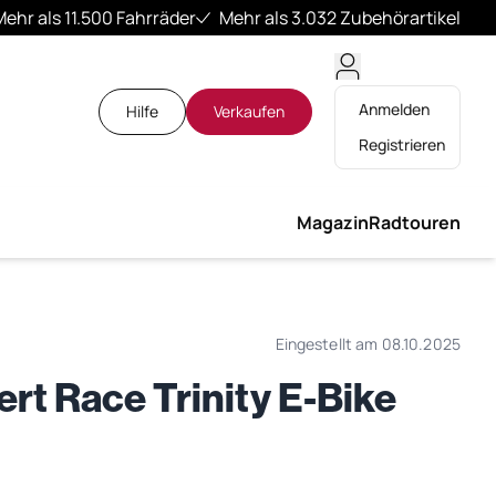
Mehr als 11.500 Fahrräder
Mehr als 3.032 Zubehörartikel
Anmelden
Hilfe
Verkaufen
Registrieren
Magazin
Radtouren
Eingestellt am 08.10.2025
rt Race Trinity E-Bike