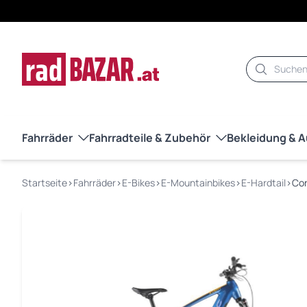
Suche
Fahrräder
Fahrradteile & Zubehör
Bekleidung & 
Startseite
›
Fahrräder
›
E-Bikes
›
E-Mountainbikes
›
E-Hardtail
›
Cor