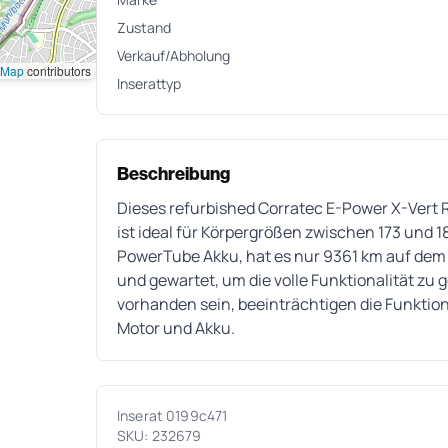
Zustand
Verkauf/Abholung
tMap
contributors
Inserattyp
Beschreibung
Dieses refurbished Corratec E-Power X-Vert 
ist ideal für Körpergrößen zwischen 173 und 
PowerTube Akku, hat es nur 9361 km auf dem
und gewartet, um die volle Funktionalität z
vorhanden sein, beeinträchtigen die Funktion
Motor und Akku.
Inserat 0199c471
SKU: 232679