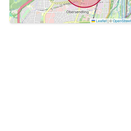
Leaflet
|
©
OpenStree