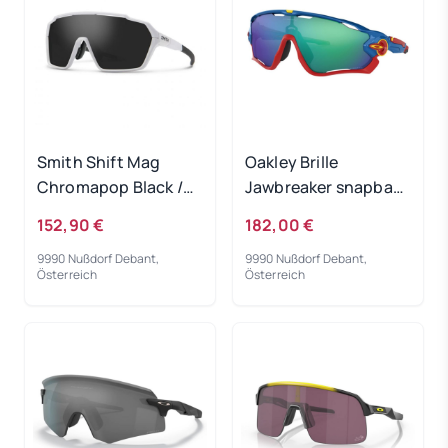
Smith Shift Mag
Oakley Brille
Chromapop Black /
Jawbreaker snapback
Matte White
blue / PRIZM Jade
152,90 €
182,00 €
9990 Nußdorf Debant,
9990 Nußdorf Debant,
Österreich
Österreich