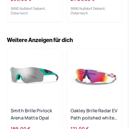
9990 Nußdorf Debant,
9990 Nußdorf Debant,
Österreich
Österreich
Weitere Anzeigen für dich
Smith Brille Pivlock
Oakley Brille Radar EV
Arena Matte Opal
Path polished white /
PRIZM Road
189,00 €
171,00 €