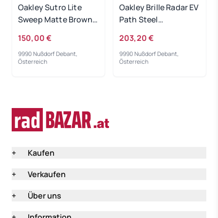
Oakley Sutro Lite
Oakley Brille Radar EV
Sweep Matte Brown /
Path Steel
Prizm Torch
Photochromic
150,00 €
203,20 €
9990 Nußdorf Debant,
9990 Nußdorf Debant,
Österreich
Österreich
+
Kaufen
+
Verkaufen
+
Über uns
+
Information