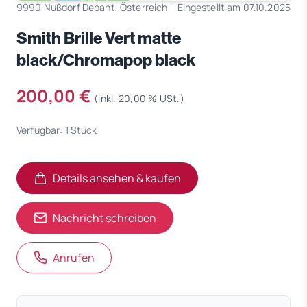
9990 Nußdorf Debant, Österreich
Eingestellt am 07.10.2025
Smith Brille Vert matte
black/Chromapop black
200,00 €
(inkl. 20,00 % USt.)
Verfügbar: 1 Stück
Details ansehen & kaufen
(öffnet in neuem Tab)
(öffnet in neuem Tab)
Nachricht schreiben
Anrufen