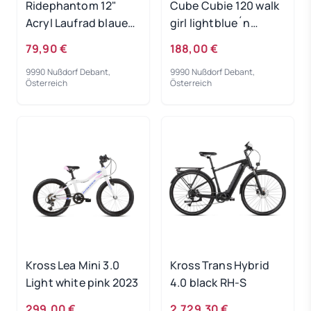
Ridephantom 12"
Cube Cubie 120 walk
Acryl Laufrad blaues
girl lightblue´n
Licht
´white 2022
79,90 €
188,00 €
9990 Nußdorf Debant,
9990 Nußdorf Debant,
Österreich
Österreich
Kross Lea Mini 3.0
Kross Trans Hybrid
Light white pink 2023
4.0 black RH-S
299,00 €
2.729,30 €