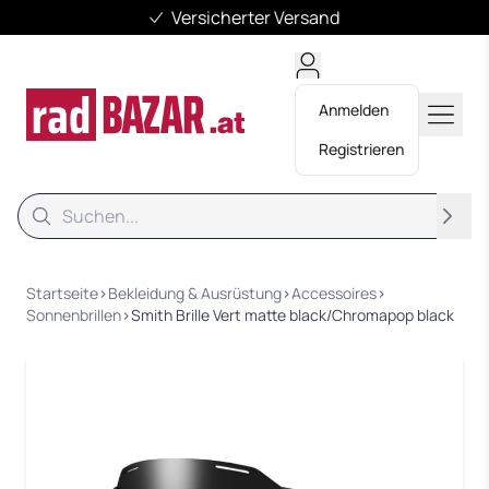
Versicherter Versand
Anmelden
Registrieren
Suche
Suche
Startseite
›
Bekleidung & Ausrüstung
›
Accessoires
›
Sonnenbrillen
›
Smith Brille Vert matte black/Chromapop black