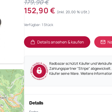
179,90 €
152,90 €
(inkl. 20,00 % USt.)
Verfügbar: 1 Stück
Details ansehen & kaufen
Na
(öffnet in neuem Tab)
(öffnet in neuem Tab)
Radbazar schützt Käufer und Verkäufer
Zahlungspartner "Stripe" abgewickelt.
Käufer seine Ware. Weitere Informatio
Details
Farbe