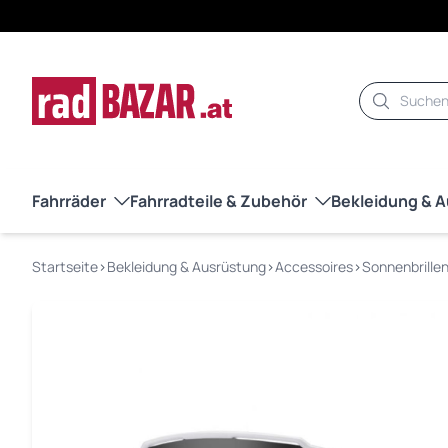
Suche
Fahrräder
Fahrradteile & Zubehör
Bekleidung & 
Startseite
›
Bekleidung & Ausrüstung
›
Accessoires
›
Sonnenbrille