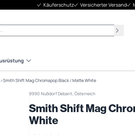
Käuferschutz
Versicherter Versand
Suchen
Ausrüstung
n
›
Smith Shift Mag Chromapop Black / Matte White
9990 Nußdorf Debant, Österreich
Smith Shift Mag Chro
White