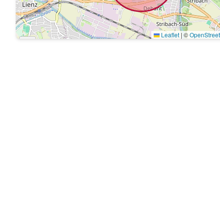
Leaflet
|
©
OpenStree