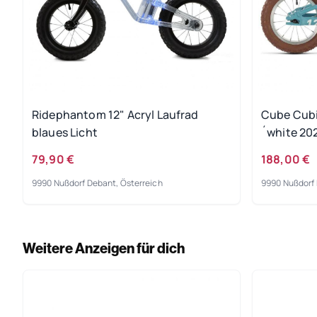
Ridephantom 12" Acryl Laufrad
Cube Cubie
blaues Licht
´white 20
79,90 €
188,00 €
9990 Nußdorf Debant, Österreich
9990 Nußdorf 
Weitere Anzeigen für dich