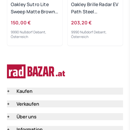
Oakley Sutro Lite
Oakley Brille Radar EV
Sweep Matte Brown /
Path Steel
Prizm Torch
Photochromic
150,00 €
203,20 €
9990 Nußdorf Debant,
9990 Nußdorf Debant,
Österreich
Österreich
+
Kaufen
+
Verkaufen
+
Über uns
+
Information