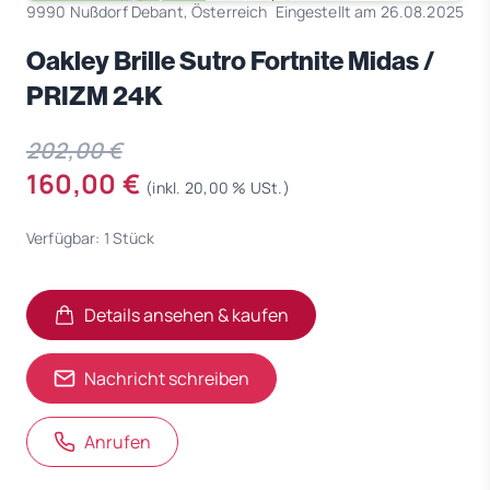
9990 Nußdorf Debant, Österreich
Eingestellt am 26.08.2025
Oakley Brille Sutro Fortnite Midas /
PRIZM 24K
202,00 €
160,00 €
(inkl. 20,00 % USt.)
Verfügbar: 1 Stück
Details ansehen & kaufen
(öffnet in neuem Tab)
(öffnet in neuem Tab)
Nachricht schreiben
Anrufen