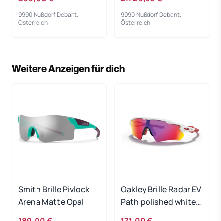
9990 Nußdorf Debant,
9990 Nußdorf Debant,
Österreich
Österreich
Weitere Anzeigen für dich
Smith Brille Pivlock
Oakley Brille Radar EV
Arena Matte Opal
Path polished white /
PRIZM Road
189,00 €
171,00 €