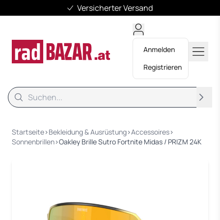
Versicherter Versand
Anmelden
Registrieren
Suche
Suche
Startseite
›
Bekleidung & Ausrüstung
›
Accessoires
›
Sonnenbrillen
›
Oakley Brille Sutro Fortnite Midas / PRIZM 24K