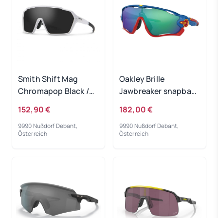
Smith Shift Mag
Oakley Brille
Chromapop Black /
Jawbreaker snapback
Matte White
blue / PRIZM Jade
152,90 €
182,00 €
9990 Nußdorf Debant,
9990 Nußdorf Debant,
Österreich
Österreich