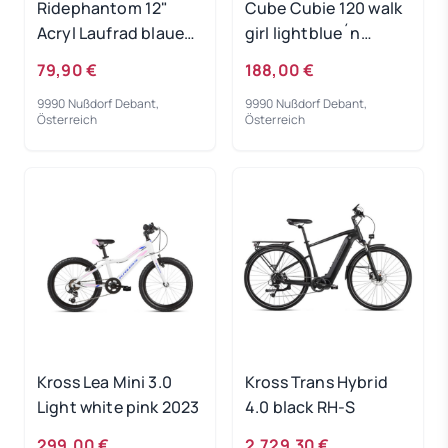
Ridephantom 12"
Cube Cubie 120 walk
Acryl Laufrad blaues
girl lightblue´n
Licht
´white 2022
79,90 €
188,00 €
9990 Nußdorf Debant,
9990 Nußdorf Debant,
Österreich
Österreich
Kross Lea Mini 3.0
Kross Trans Hybrid
Light white pink 2023
4.0 black RH-S
299,00 €
2.729,30 €