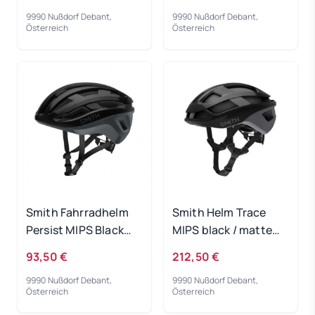
9990 Nußdorf Debant,
9990 Nußdorf Debant,
Österreich
Österreich
Smith Fahrradhelm
Smith Helm Trace
Persist MIPS Black
MIPS black / matte
Cement 51-55
cement 51-55
93,50 €
212,50 €
9990 Nußdorf Debant,
9990 Nußdorf Debant,
Österreich
Österreich