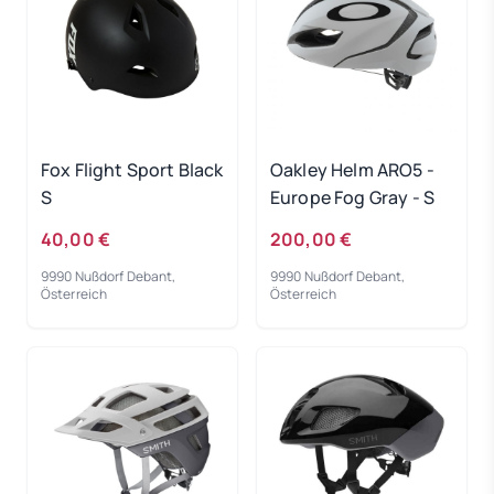
Fox Flight Sport Black
Oakley Helm ARO5 -
S
Europe Fog Gray - S
40,00 €
200,00 €
9990 Nußdorf Debant,
9990 Nußdorf Debant,
Österreich
Österreich