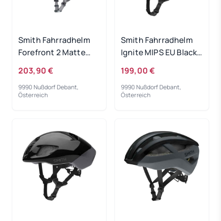
Smith Fahrradhelm
Smith Fahrradhelm
Forefront 2 Matte
Ignite MIPS EU Black
White Cement 59-62
Matte Cement 55-59
203,90 €
199,00 €
9990 Nußdorf Debant,
9990 Nußdorf Debant,
Österreich
Österreich