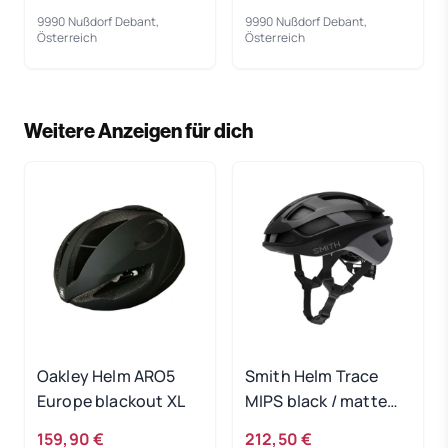
9990 Nußdorf Debant,
9990 Nußdorf Debant,
Österreich
Österreich
Weitere Anzeigen für dich
Oakley Helm ARO5
Smith Helm Trace
Europe blackout XL
MIPS black / matte
cement 55-59
159,90 €
212,50 €