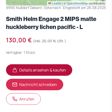
Leaflet
|
©
OpenStreetMap
contributors
9990 Nußdorf Debant, Österreich
Eingestellt am 26.08.2025
Smith Helm Engage 2 MIPS matte
huckleberry lichen pacific - L
130,00 €
(inkl. 20,00 % USt.)
Verfügbar: 1 Stück
Details ansehen & kaufen
(öffnet in neuem Tab)
(öffnet in neuem Tab)
Nachricht schreiben
Anrufen