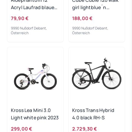
Acryl Laufrad blaues
girl lightblue´n
Licht
´white 2022
79,90 €
188,00 €
9990 Nußdorf Debant,
9990 Nußdorf Debant,
Österreich
Österreich
Kross Lea Mini 3.0
Kross Trans Hybrid
Light white pink 2023
4.0 black RH-S
299,00 €
2.729,30 €