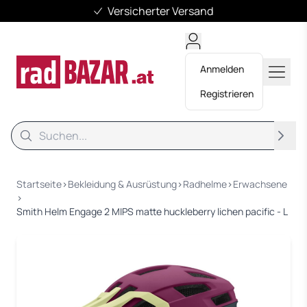
Versicherter Versand
Anmelden
Registrieren
Suche
Suche
Startseite
›
Bekleidung & Ausrüstung
›
Radhelme
›
Erwachsene
›
Smith Helm Engage 2 MIPS matte huckleberry lichen pacific - L