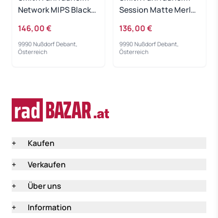
Network MIPS Black
Session Matte Merlot
Matte Cement 51-55
Aloe 59-62
146,00 €
136,00 €
9990 Nußdorf Debant,
9990 Nußdorf Debant,
Österreich
Österreich
+
Kaufen
+
Verkaufen
+
Über uns
+
Information