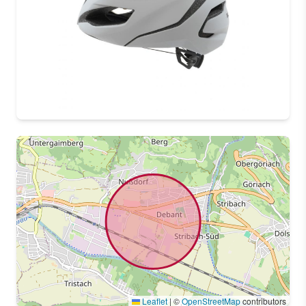
Leaflet
|
©
OpenStreetMap
contributors