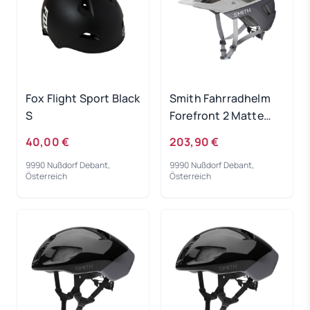
Fox Flight Sport Black
Smith Fahrradhelm
S
Forefront 2 Matte
White Cement 59-62
40,00 €
203,90 €
9990 Nußdorf Debant,
9990 Nußdorf Debant,
Österreich
Österreich