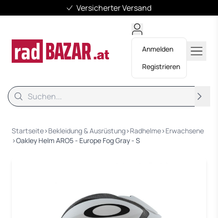
Versicherter Versand
Anmelden
Registrieren
Suche
Suche
Startseite
›
Bekleidung & Ausrüstung
›
Radhelme
›
Erwachsene
›
Oakley Helm ARO5 - Europe Fog Gray - S