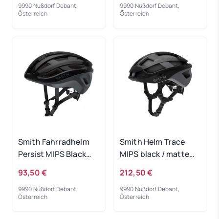
9990 Nußdorf Debant,
9990 Nußdorf Debant,
Österreich
Österreich
Smith Fahrradhelm
Smith Helm Trace
Persist MIPS Black
MIPS black / matte
Cement 51-55
cement 51-55
93,50 €
212,50 €
9990 Nußdorf Debant,
9990 Nußdorf Debant,
Österreich
Österreich