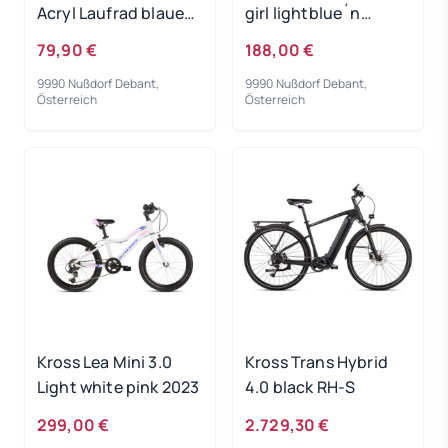
Acryl Laufrad blaues
girl lightblue´n
Licht
´white 2022
79,90 €
188,00 €
9990 Nußdorf Debant,
9990 Nußdorf Debant,
Österreich
Österreich
Kross Lea Mini 3.0
Kross Trans Hybrid
Light white pink 2023
4.0 black RH-S
299,00 €
2.729,30 €