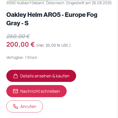
9990 Nußdorf Debant, Österreich
Eingestellt am 26.08.2025
Oakley Helm ARO5 - Europe Fog
Gray - S
250,00 €
200,00 €
(inkl. 20,00 % USt.)
Verfügbar: 1 Stück
Details ansehen & kaufen
(öffnet in neuem Tab)
(öffnet in neuem Tab)
Nachricht schreiben
Anrufen