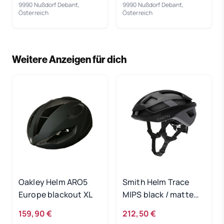
9990 Nußdorf Debant,
9990 Nußdorf Debant,
Österreich
Österreich
Weitere Anzeigen für dich
Oakley Helm ARO5
Smith Helm Trace
Europe blackout XL
MIPS black / matte
cement 55-59
159,90 €
212,50 €