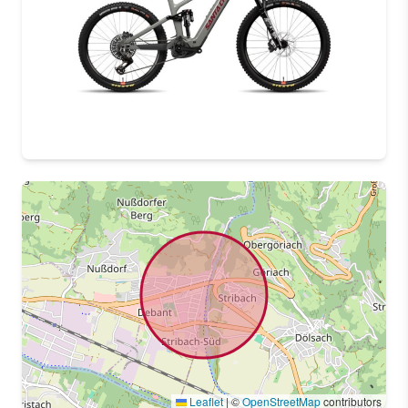
Leaflet
|
©
OpenStreetMap
contributors