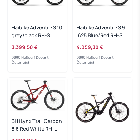
Haibike Adventr FS 10
Haibike Adventr FS 9
grey/black RH-S
i625 Blue/Red RH-S
3.399,50 €
4.059,30 €
9990 Nußdorf Debant,
9990 Nußdorf Debant,
Österreich
Österreich
BH iLynx Trail Carbon
8.6 Red White RH-L