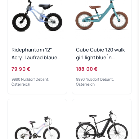
Ridephantom 12"
Cube Cubie 120 walk
Acryl Laufrad blaues
girl lightblue´n
Licht
´white 2022
79,90 €
188,00 €
9990 Nußdorf Debant,
9990 Nußdorf Debant,
Österreich
Österreich