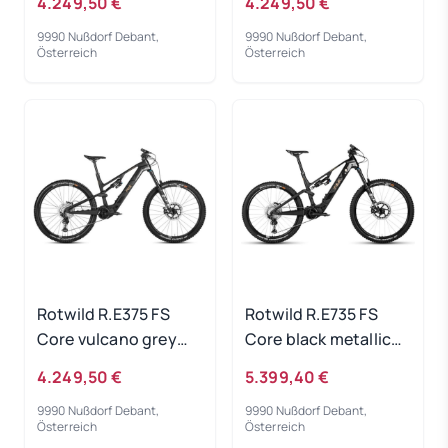
4.249,50 €
4.249,50 €
9990 Nußdorf Debant,
9990 Nußdorf Debant,
Österreich
Österreich
Rotwild R.E375 FS
Rotwild R.E735 FS
Core vulcano grey
Core black metallic
metallic - RH-M
2023 - RH-S
4.249,50 €
5.399,40 €
9990 Nußdorf Debant,
9990 Nußdorf Debant,
Österreich
Österreich