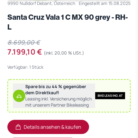
9990 Nußdorf Debant, Österreich
Eingestellt am 15.08.2025
Santa Cruz Vala 1 C MX 90 grey - RH-
L
8.699,00 €
7.199,10 €
(inkl. 20,00 % USt.)
Verfügbar: 1 Stück
Spare bis zu 44 % gegenüber
dem Direktkauf!
BIKELEASING.AT
Leasing inkl. Versicherung möglich
mit unserem Partner Bikeleasing
Details ansehen & kaufen
(öffnet in neuem Tab)
(öffnet in neuem Tab)