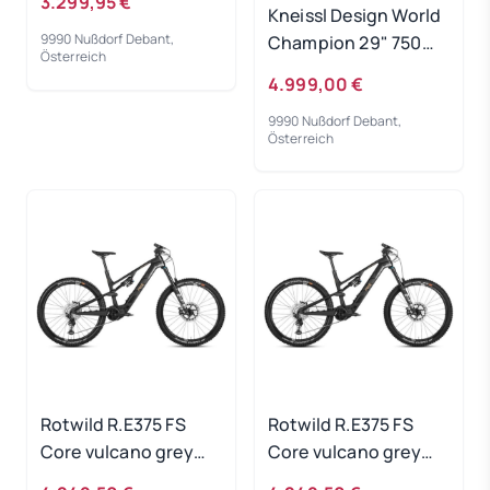
3.299,95 €
Kneissl Design World
9990 Nußdorf Debant,
Champion 29" 750Wh
Österreich
Black/Gold 2023 - RH
4.999,00 €
40 cm
9990 Nußdorf Debant,
Österreich
Rotwild R.E375 FS
Rotwild R.E375 FS
Core vulcano grey
Core vulcano grey
metallic - RH-L
metallic - RH-XL