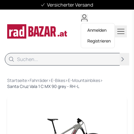
Versicherter Versand
Anmelden
Registrieren
Suche
Suche
Startseite
›
Fahrräder
›
E-Bikes
›
E-Mountainbikes
›
Santa Cruz Vala 1 C MX 90 grey - RH-L