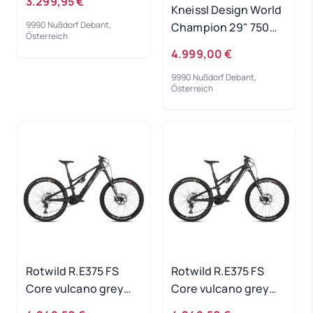
3.299,95 €
Kneissl Design World
9990 Nußdorf Debant,
Champion 29" 750Wh
Österreich
Black/Gold 2023 - RH
4.999,00 €
40 cm
9990 Nußdorf Debant,
Österreich
Rotwild R.E375 FS
Rotwild R.E375 FS
Core vulcano grey
Core vulcano grey
metallic - RH-L
metallic - RH-XL