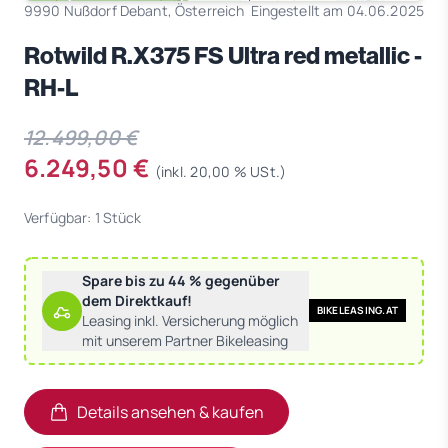
9990 Nußdorf Debant, Österreich
Eingestellt am 04.06.2025
Rotwild R.X375 FS Ultra red metallic -
RH-L
12.499,00 €
6.249,50 €
(inkl. 20,00 % USt.)
Verfügbar: 1 Stück
Spare bis zu 44 % gegenüber
dem Direktkauf!
BIKELEASING.AT
Leasing inkl. Versicherung möglich
mit unserem Partner Bikeleasing
Details ansehen & kaufen
(öffnet in neuem Tab)
(öffnet in neuem Tab)