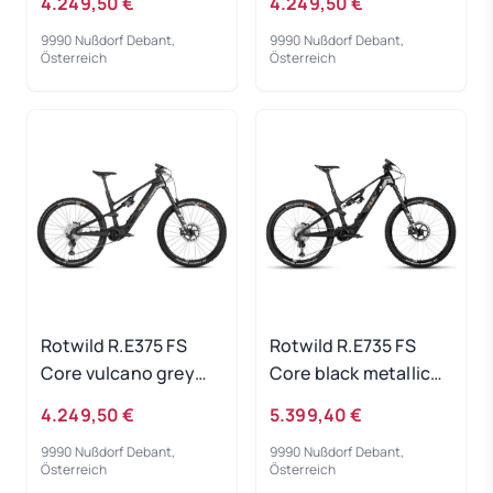
4.249,50 €
4.249,50 €
9990 Nußdorf Debant,
9990 Nußdorf Debant,
Österreich
Österreich
Rotwild R.E375 FS
Rotwild R.E735 FS
Core vulcano grey
Core black metallic
metallic - RH-M
2023 - RH-S
4.249,50 €
5.399,40 €
9990 Nußdorf Debant,
9990 Nußdorf Debant,
Österreich
Österreich