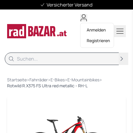
Versicherter Versand
Anmelden
Registrieren
Suche
Suche
Startseite
›
Fahrräder
›
E-Bikes
›
E-Mountainbikes
›
Rotwild R.X375 FS Ultra red metallic - RH-L