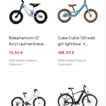
Ridephantom 12"
Cube Cubie 120 walk
Acryl Laufrad blaues
girl lightblue´n
Licht
´white 2022
79,90 €
188,00 €
9990 Nußdorf Debant,
9990 Nußdorf Debant,
Österreich
Österreich