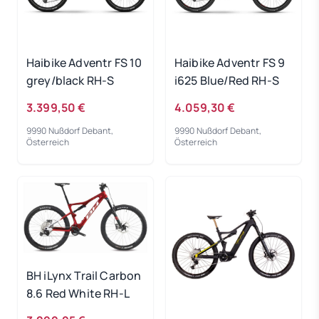
Haibike Adventr FS 10
Haibike Adventr FS 9
grey/black RH-S
i625 Blue/Red RH-S
3.399,50 €
4.059,30 €
9990 Nußdorf Debant,
9990 Nußdorf Debant,
Österreich
Österreich
BH iLynx Trail Carbon
8.6 Red White RH-L