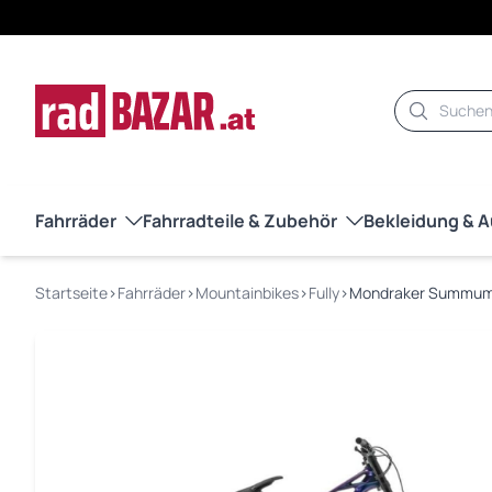
Suche
Fahrräder
Fahrradteile & Zubehör
Bekleidung & 
Startseite
›
Fahrräder
›
Mountainbikes
›
Fully
›
Mondraker Summum C