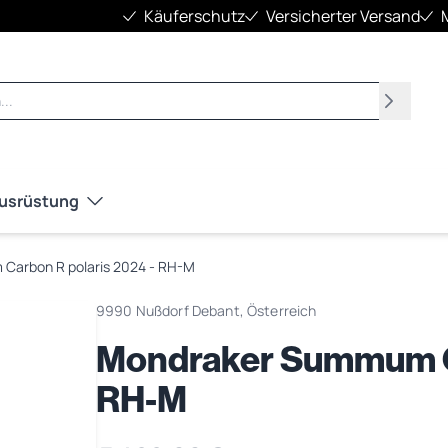
Käuferschutz
Versicherter Versand
Suchen
Ausrüstung
arbon R polaris 2024 - RH-M
9990 Nußdorf Debant, Österreich
Mondraker Summum Ca
RH-M