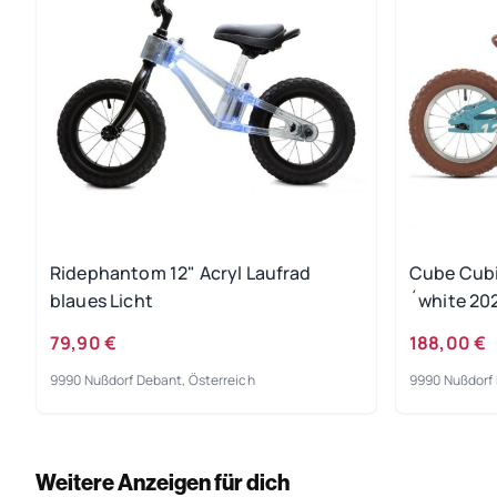
Ridephantom 12" Acryl Laufrad
Cube Cubie
blaues Licht
´white 20
79,90 €
188,00 €
9990 Nußdorf Debant, Österreich
9990 Nußdorf 
Weitere Anzeigen für dich