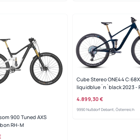
Cube Stereo ONE44 C:68X
liquidblue´n´black 2023 -
4.899,30 €
9990 Nußdorf Debant, Österreich
som 900 Tuned AXS
rbon RH-M
€