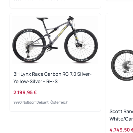
BH Lynx Race Carbon RC 7.0 Silver-
Yellow-Silver - RH-S
2.199,95 €
9990 Nußdorf Debant, Österreich
Scott Ran
White/Ca
4.749,50 