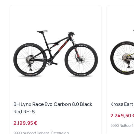
BH Lynx Race Evo Carbon 8.0 Black
Kross Eart
Red RH-S
2.349,50 
2.199,95 €
9990 Nußdorf 
9990 Nußdorf Debant, Österreich