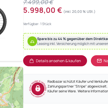
7.499,00 €
5.998,00 €
(inkl. 20,00 % USt.)
Verfügbar: 1 Stück
Spare bis zu 44 % gegenüber dem Direktka
Leasing inkl. Versicherung möglich mit unsere
Details ansehen & kaufen
Na
(öffnet in neuem Tab)
(öffnet in neuem Tab)
Radbazar schützt Käufer und Verkäufer
Zahlungspartner "Stripe" abgewickelt.
Käufer seine Ware. Weitere Informatio