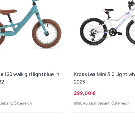
 120 walk girl lightblue´n
Kross Lea Mini 3.0 Light wh
22
2023
299,00 €
Debant, Österreich
9990 Nußdorf Debant, Österreich