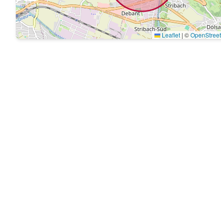
Leaflet
|
©
OpenStree