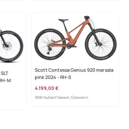
Scott Contessa Genius 920 marsala
 SLT
pink 2024 - RH-S
 RH-M
4.199,00 €
9990 Nußdorf Debant, Österreich