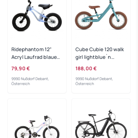
Ridephantom 12"
Cube Cubie 120 walk
Acryl Laufrad blaues
girl lightblue´n
Licht
´white 2022
79,90 €
188,00 €
9990 Nußdorf Debant,
9990 Nußdorf Debant,
Österreich
Österreich