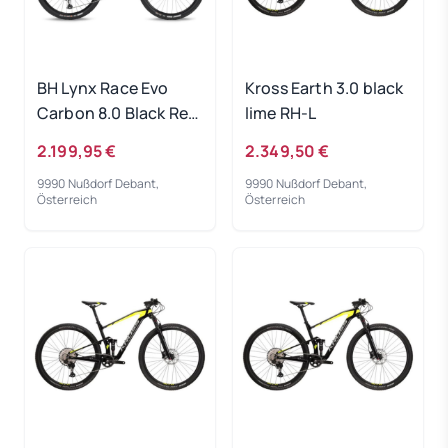
BH Lynx Race Evo
Kross Earth 3.0 black
Carbon 8.0 Black Red
lime RH-L
RH-S
2.199,95 €
2.349,50 €
9990 Nußdorf Debant,
9990 Nußdorf Debant,
Österreich
Österreich