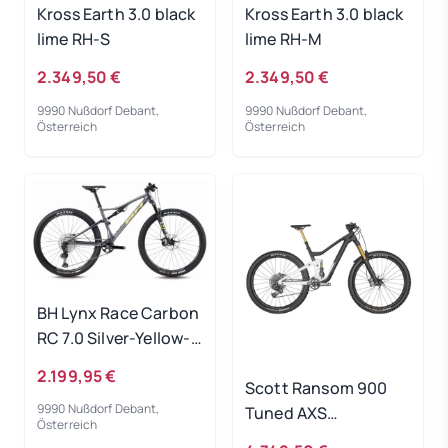
Kross Earth 3.0 black
Kross Earth 3.0 black
lime RH-S
lime RH-M
2.349,50 €
2.349,50 €
9990 Nußdorf Debant,
9990 Nußdorf Debant,
Österreich
Österreich
BH Lynx Race Carbon
RC 7.0 Silver-Yellow-
Silver - RH-S
2.199,95 €
Scott Ransom 900
9990 Nußdorf Debant,
Tuned AXS
Österreich
White/Carbon RH-M