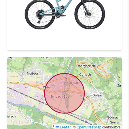
Leaflet
|
©
OpenStreetMap
contributors