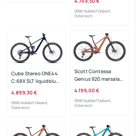
4.749,50 €
9990 Nußdorf Debant,
Österreich
Scott Contessa
Cube Stereo ONE44
Genius 920 marsala
C:68X SLT liquidblue
pink 2024 - RH-S
´n´black 2023 - RH-M
4.199,00 €
4.899,30 €
9990 Nußdorf Debant,
9990 Nußdorf Debant,
Österreich
Österreich