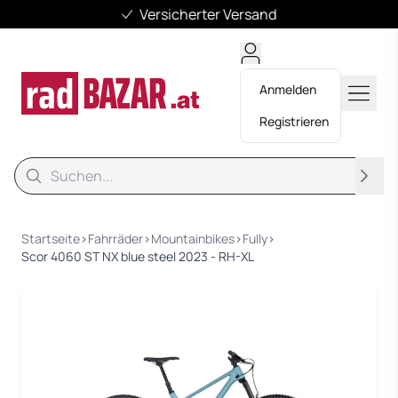
Versicherter Versand
Anmelden
Registrieren
Suche
Suche
Startseite
›
Fahrräder
›
Mountainbikes
›
Fully
›
Scor 4060 ST NX blue steel 2023 - RH-XL