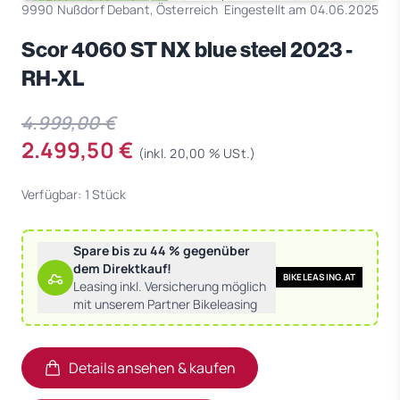
9990 Nußdorf Debant, Österreich
Eingestellt am 04.06.2025
Scor 4060 ST NX blue steel 2023 -
RH-XL
4.999,00 €
2.499,50 €
(inkl. 20,00 % USt.)
Verfügbar: 1 Stück
Spare bis zu 44 % gegenüber
dem Direktkauf!
BIKELEASING.AT
Leasing inkl. Versicherung möglich
mit unserem Partner Bikeleasing
Details ansehen & kaufen
(öffnet in neuem Tab)
(öffnet in neuem Tab)