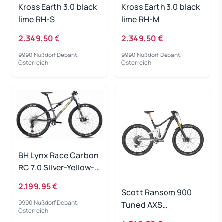
Kross Earth 3.0 black
Kross Earth 3.0 black
lime RH-S
lime RH-M
2.349,50 €
2.349,50 €
9990 Nußdorf Debant,
9990 Nußdorf Debant,
Österreich
Österreich
BH Lynx Race Carbon
RC 7.0 Silver-Yellow-
Silver - RH-S
2.199,95 €
Scott Ransom 900
9990 Nußdorf Debant,
Tuned AXS
Österreich
White/Carbon RH-M