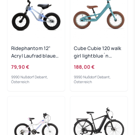
Ridephantom 12"
Cube Cubie 120 walk
Acryl Laufrad blaues
girl lightblue´n
Licht
´white 2022
79,90 €
188,00 €
9990 Nußdorf Debant,
9990 Nußdorf Debant,
Österreich
Österreich