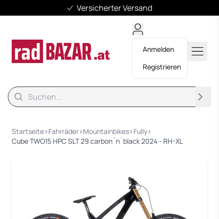
Versicherter Versand
Anmelden
Registrieren
Suche
Suche
Startseite
›
Fahrräder
›
Mountainbikes
›
Fully
›
Cube TWO15 HPC SLT 29 carbon´n´black 2024 - RH-XL