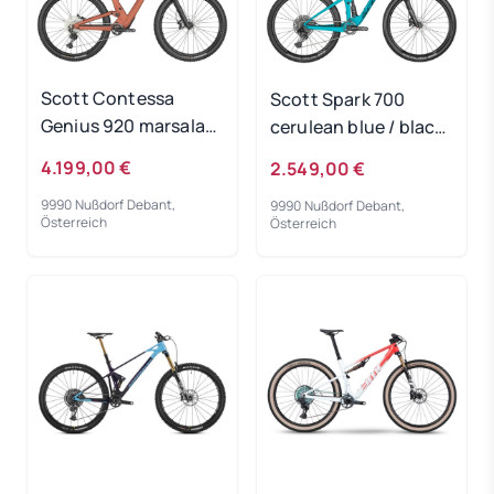
Scott Contessa
Scott Spark 700
Genius 920 marsala
cerulean blue / black
pink 2024 - RH-M
2024 - RH-XS
4.199,00 €
2.549,00 €
9990 Nußdorf Debant,
9990 Nußdorf Debant,
Österreich
Österreich