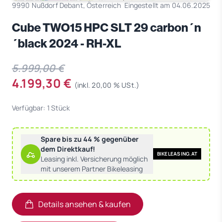
9990 Nußdorf Debant, Österreich
Eingestellt am 04.06.2025
Cube TWO15 HPC SLT 29 carbon´n
´black 2024 - RH-XL
5.999,00 €
4.199,30 €
(inkl. 20,00 % USt.)
Verfügbar: 1 Stück
Spare bis zu 44 % gegenüber
dem Direktkauf!
BIKELEASING.AT
Leasing inkl. Versicherung möglich
mit unserem Partner Bikeleasing
Details ansehen & kaufen
(öffnet in neuem Tab)
(öffnet in neuem Tab)