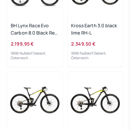
BH Lynx Race Evo
Kross Earth 3.0 black
Carbon 8.0 Black Red
lime RH-L
RH-S
2.199,95 €
2.349,50 €
9990 Nußdorf Debant,
9990 Nußdorf Debant,
Österreich
Österreich