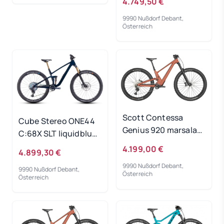
4.749,50 €
9990 Nußdorf Debant,
Österreich
Scott Contessa
Cube Stereo ONE44
Genius 920 marsala
C:68X SLT liquidblue
pink 2024 - RH-S
´n´black 2023 - RH-M
4.199,00 €
4.899,30 €
9990 Nußdorf Debant,
9990 Nußdorf Debant,
Österreich
Österreich