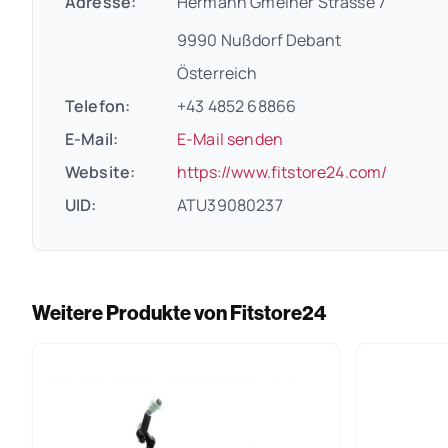
Adresse:
Hermann Gmeiner Strasse 7
9990 Nußdorf Debant
Österreich
Telefon:
+43 4852 68866
E-Mail:
E-Mail senden
(öffnet
Website:
https://www.fitstore24.com/
UID:
ATU39080237
Weitere Produkte von Fitstore24