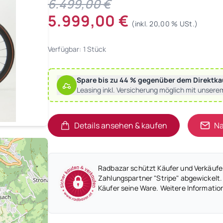
6.499,00 €
5.999,00 €
(inkl. 20,00 % USt.)
Verfügbar: 1 Stück
Spare bis zu 44 % gegenüber dem Direktka
Leasing inkl. Versicherung möglich mit unsere
Details ansehen & kaufen
Na
(öffnet in neuem Tab)
(öffnet in neuem Tab)
Radbazar schützt Käufer und Verkäufer
Zahlungspartner "Stripe" abgewickelt.
Käufer seine Ware. Weitere Informatio