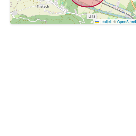
Leaflet
|
©
OpenStree