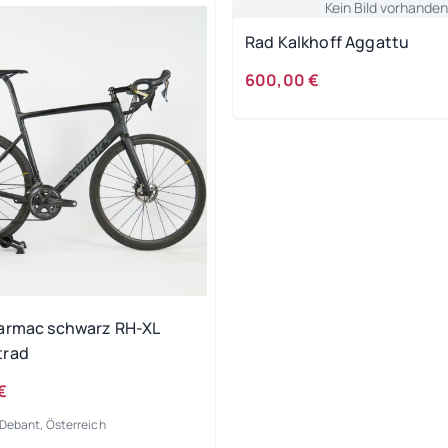
Kein Bild vorhanden
Rad Kalkhoff Aggattu
600,00 €
armac schwarz RH-XL
trad
€
Debant, Österreich