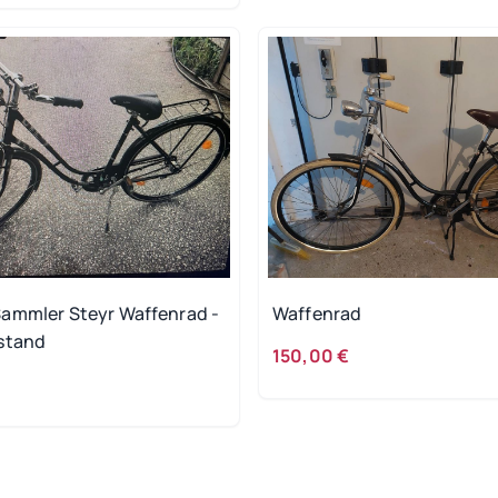
ammler Steyr Waffenrad -
Waffenrad
stand
150,00 €