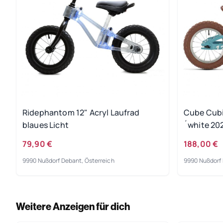
Ridephantom 12" Acryl Laufrad
Cube Cubie
blaues Licht
´white 20
79,90 €
188,00 €
9990 Nußdorf Debant, Österreich
9990 Nußdorf 
Weitere Anzeigen für dich