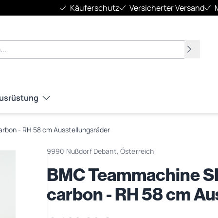
Käuferschutz
Versicherter Versand
Suchen
Ausrüstung
arbon - RH 58 cm Ausstellungsräder
9990 Nußdorf Debant, Österreich
BMC Teammachine SLR 
carbon - RH 58 cm Au