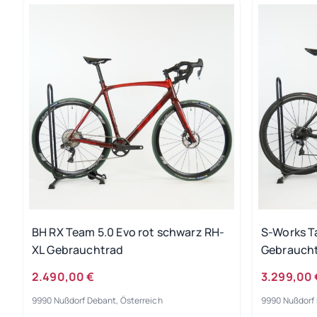
BH RX Team 5.0 Evo rot schwarz RH-
S-Works T
XL Gebrauchtrad
Gebrauch
2.490,00 €
3.299,00 
9990 Nußdorf Debant, Österreich
9990 Nußdorf 