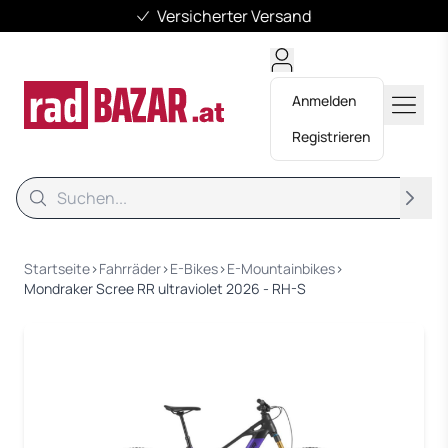
Versicherter Versand
Anmelden
Registrieren
Suche
Suche
Startseite
›
Fahrräder
›
E-Bikes
›
E-Mountainbikes
›
Mondraker Scree RR ultraviolet 2026 - RH-S