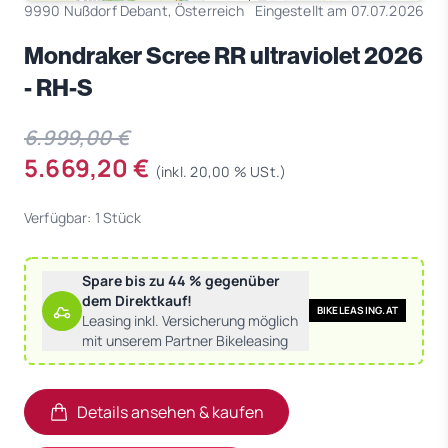
9990 Nußdorf Debant, Österreich
Eingestellt am 07.07.2026
Mondraker Scree RR ultraviolet 2026
- RH-S
6.999,00 €
5.669,20 €
(inkl. 20,00 % USt.)
Verfügbar: 1 Stück
Spare bis zu 44 % gegenüber
dem Direktkauf!
BIKELEASING.AT
Leasing inkl. Versicherung möglich
mit unserem Partner Bikeleasing
Details ansehen & kaufen
(öffnet in neuem Tab)
(öffnet in neuem Tab)