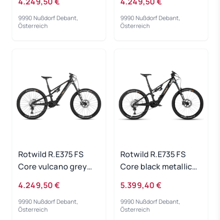
4.249,50 €
4.249,50 €
9990 Nußdorf Debant,
9990 Nußdorf Debant,
Österreich
Österreich
Rotwild R.E375 FS
Rotwild R.E735 FS
Core vulcano grey
Core black metallic
metallic - RH-M
2023 - RH-S
4.249,50 €
5.399,40 €
9990 Nußdorf Debant,
9990 Nußdorf Debant,
Österreich
Österreich