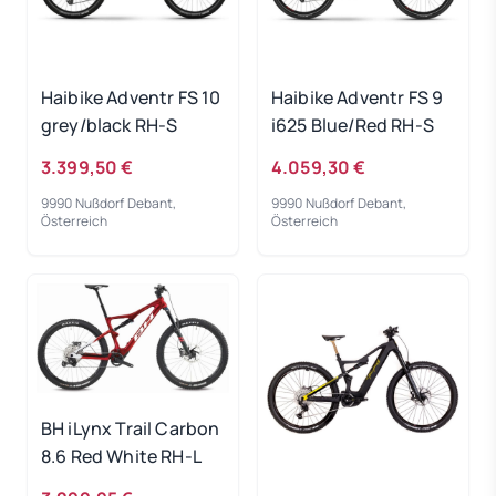
Haibike Adventr FS 10
Haibike Adventr FS 9
grey/black RH-S
i625 Blue/Red RH-S
3.399,50 €
4.059,30 €
9990 Nußdorf Debant,
9990 Nußdorf Debant,
Österreich
Österreich
BH iLynx Trail Carbon
8.6 Red White RH-L