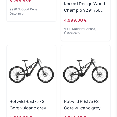
3.299,95 €
Kneissl Design World
9990 Nußdorf Debant,
Champion 29" 750Wh
Österreich
Black/Gold 2023 - RH
4.999,00 €
40 cm
9990 Nußdorf Debant,
Österreich
Rotwild R.E375 FS
Rotwild R.E375 FS
Core vulcano grey
Core vulcano grey
metallic - RH-L
metallic - RH-XL