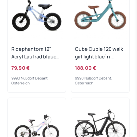
Ridephantom 12"
Cube Cubie 120 walk
Acryl Laufrad blaues
girl lightblue´n
Licht
´white 2022
79,90 €
188,00 €
9990 Nußdorf Debant,
9990 Nußdorf Debant,
Österreich
Österreich