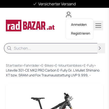
Versicherter Versand
Anmelden
Registrieren
Suche
Suche
Startseite
›
Fahrräder
›
E-Bikes
›
E-Mountainbikes
›
E-Fully
›
Liteville 301-CE MK2 PRO Carbon E-Fully Gr. L Mullet Shimano
XT bzw. SRAM und Fox Traumausstattung UVP 9.999, -