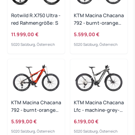
Rotwild R.X750 Ultra -
KTM Macina Chacana
red Rahmengröße: S
792 - burnt-orange
Rahmengröße: 48 cm
11.999,00 €
5.599,00 €
5020 Salzburg, Österreich
5020 Salzburg, Österreich
KTM Macina Chacana
KTM Macina Chacana
792 - burnt-orange
Lfc - machine-grey-
Rahmengröße: 43 cm
matt Rahmengröße:
5.599,00 €
6.199,00 €
XL
5020 Salzburg, Österreich
5020 Salzburg, Österreich