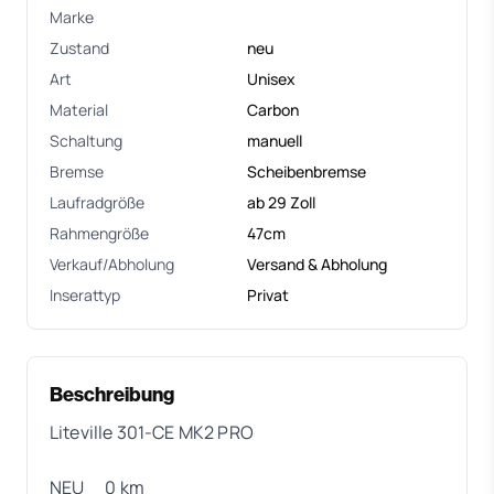
Marke
Zustand
neu
Art
Unisex
Material
Carbon
Schaltung
manuell
Bremse
Scheibenbremse
Laufradgröße
ab 29 Zoll
Rahmengröße
47cm
Verkauf/Abholung
Versand & Abholung
Inserattyp
Privat
Beschreibung
Liteville 301-CE MK2 PRO
NEU 0 km