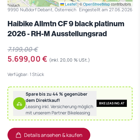
Leaflet
|
©
OpenStreetMap
contributors
9990 Nußdorf Debant, Österreich
Eingestellt am 27.06.2026
Haibike Allmtn CF 9 black platinum
2026 - RH-M Ausstellungsrad
7.199,00 €
5.699,00 €
(inkl. 20,00 % USt.)
Verfügbar: 1 Stück
Spare bis zu 44 % gegenüber
dem Direktkauf!
BIKELEASING.AT
Leasing inkl. Versicherung möglich
mit unserem Partner Bikeleasing
Details ansehen & kaufen
(öffnet in neuem Tab)
(öffnet in neuem Tab)