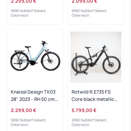
2.299,00 €
2.099,00 €
50 cm -
Ausstellungsrad
9990 Nußdorf Debant,
9990 Nußdorf Debant,
Ausstellungsrad
Österreich
Österreich
Kneissl Design TK03
Rotwild R.E735 FS
28" 2023 - RH 50 cm
Core black metallic
Ausstellungsrad
2023 - RH-L
2.299,00 €
5.799,00 €
Gebrauchtrad
9990 Nußdorf Debant,
9990 Nußdorf Debant,
Österreich
Österreich