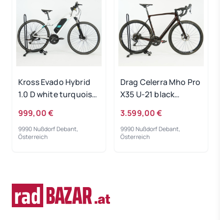
Kross Evado Hybrid
Drag Celerra Mho Pro
1.0 D white turquoise
X35 U-21 black
RH-M Gebrauchtrad
copper 2022 - RH-L
999,00 €
3.599,00 €
Gebrauchtrad
9990 Nußdorf Debant,
9990 Nußdorf Debant,
Österreich
Österreich