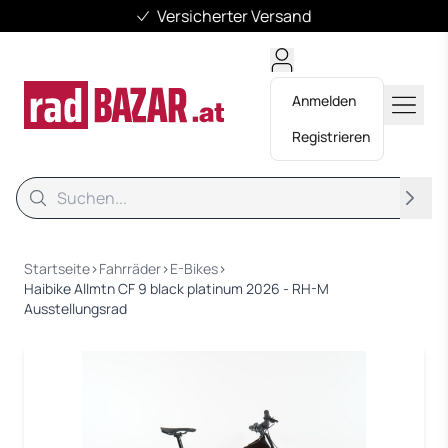
Versicherter Versand
Anmelden
Registrieren
Suche
Suche
Startseite
›
Fahrräder
›
E-Bikes
›
Haibike Allmtn CF 9 black platinum 2026 - RH-M
Ausstellungsrad