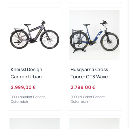
Kneissl Design
Husqvarna Cross
Carbon Urban
Tourer CT3 Wave
Prestige Men
white/blue 2022 RH
2.999,00 €
2.799,00 €
Black/Gold 2022 - RH
50 cm Testrad
9990 Nußdorf Debant,
9990 Nußdorf Debant,
48 cm
Österreich
Österreich
Ausstellungsrad