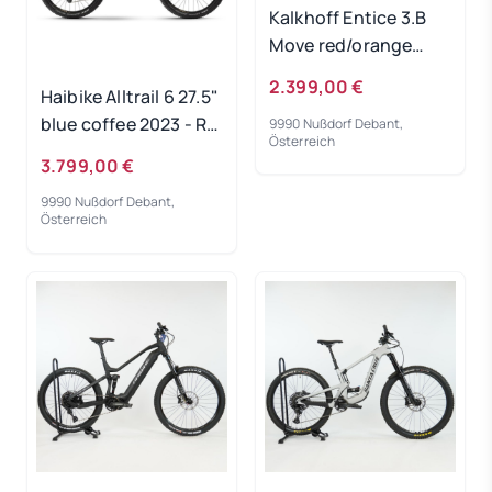
Kalkhoff Entice 3.B
Move red/orange
500Wh 2024 - RH 60
2.399,00 €
Haibike Alltrail 6 27.5"
cm Gebrauchtrad
blue coffee 2023 - RH
9990 Nußdorf Debant,
Österreich
44 cm
3.799,00 €
Ausstellungsrad
9990 Nußdorf Debant,
Österreich