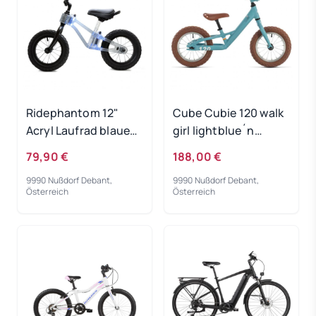
Ridephantom 12"
Cube Cubie 120 walk
Acryl Laufrad blaues
girl lightblue´n
Licht
´white 2022
79,90 €
188,00 €
9990 Nußdorf Debant,
9990 Nußdorf Debant,
Österreich
Österreich