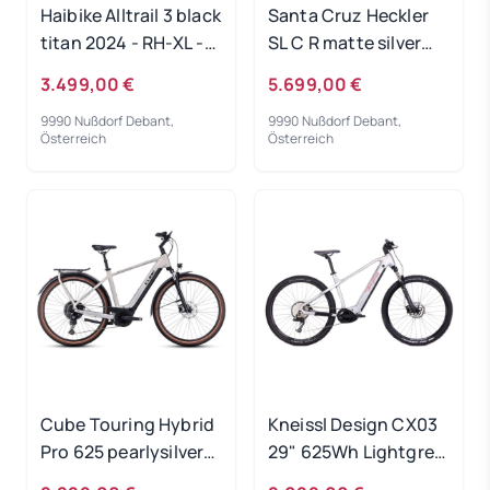
Haibike Alltrail 3 black
Santa Cruz Heckler
titan 2024 - RH-XL -
SL C R matte silver
Ausstellungsrad
2024 - RH-S - Testrad
3.499,00 €
5.699,00 €
9990 Nußdorf Debant,
9990 Nußdorf Debant,
Österreich
Österreich
Cube Touring Hybrid
Kneissl Design CX03
Pro 625 pearlysilver
29" 625Wh Lightgrey
´n´black 2024 - RH
2023 - RH 46 cm