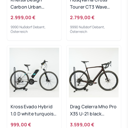
Carbon Urban
Tourer CT3 Wave
Prestige Men
white/blue 2022 RH
2.999,00 €
2.799,00 €
Black/Gold 2022 - RH
50 cm Testrad
9990 Nußdorf Debant,
9990 Nußdorf Debant,
48 cm
Österreich
Österreich
Ausstellungsrad
Kross Evado Hybrid
Drag Celerra Mho Pro
1.0 D white turquoise
X35 U-21 black
RH-M Gebrauchtrad
copper 2022 - RH-L
999,00 €
3.599,00 €
Gebrauchtrad