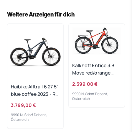
Weitere Anzeigen für dich
Kalkhoff Entice 3.B
Move red/orange
500Wh 2024 - RH 60
2.399,00 €
Haibike Alltrail 6 27.5"
cm Gebrauchtrad
blue coffee 2023 - RH
9990 Nußdorf Debant,
Österreich
44 cm
3.799,00 €
Ausstellungsrad
9990 Nußdorf Debant,
Österreich