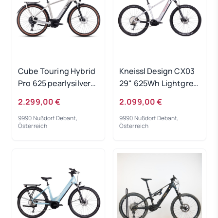
Cube Touring Hybrid
Kneissl Design CX03
Pro 625 pearlysilver
29" 625Wh Lightgrey
´n´black 2024 - RH
2023 - RH 46 cm
2.299,00 €
2.099,00 €
50 cm -
Ausstellungsrad
9990 Nußdorf Debant,
9990 Nußdorf Debant,
Ausstellungsrad
Österreich
Österreich