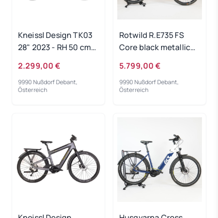
Kneissl Design TK03
Rotwild R.E735 FS
28" 2023 - RH 50 cm
Core black metallic
Ausstellungsrad
2023 - RH-L
2.299,00 €
5.799,00 €
Gebrauchtrad
9990 Nußdorf Debant,
9990 Nußdorf Debant,
Österreich
Österreich
Kneissl Design
Husqvarna Cross