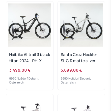
Haibike Alltrail 3 black
Santa Cruz Heckler
titan 2024 - RH-XL -
SL C R matte silver
Ausstellungsrad
2024 - RH-S - Testrad
3.499,00 €
5.699,00 €
9990 Nußdorf Debant,
9990 Nußdorf Debant,
Österreich
Österreich