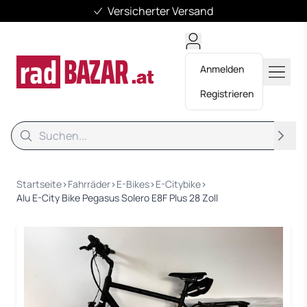
Versicherter Versand
Anmelden
Registrieren
Suche
Suche
Startseite
›
Fahrräder
›
E-Bikes
›
E-Citybike
›
Alu E-City Bike Pegasus Solero E8F Plus 28 Zoll