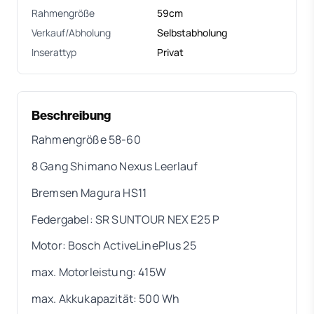
Rahmengröße
59cm
Verkauf/Abholung
Selbstabholung
Inserattyp
Privat
Beschreibung
Rahmengröße 58-60
8 Gang Shimano Nexus Leerlauf
Bremsen Magura HS11
Federgabel: SR SUNTOUR NEX E25 P
Motor: Bosch ActiveLinePlus 25
max. Motorleistung: 415W
max. Akkukapazität: 500 Wh