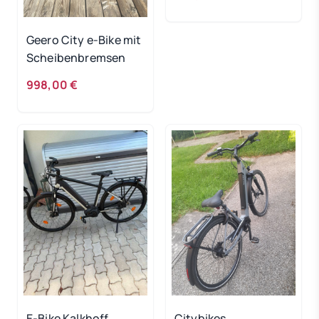
Geero City e-Bike mit
Scheibenbremsen
998,00 €
E-Bike Kalkhoff
Citybikes