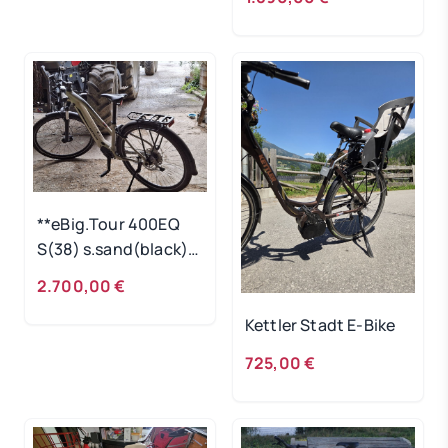
**eBig.Tour 400EQ
S(38) s.sand(black)
/22
2.700,00 €
Kettler Stadt E-Bike
725,00 €