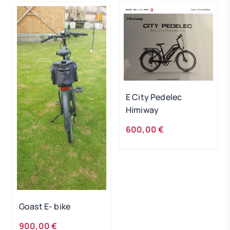
E City Pedelec
Himiway
600,00 €
Goast E- bike
900,00 €