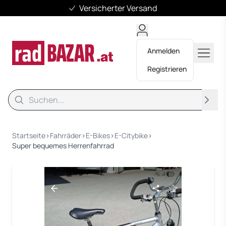
Versicherter Versand
Anmelden
Registrieren
Suche
Suche
Startseite
›
Fahrräder
›
E-Bikes
›
E-Citybike
›
Super bequemes Herrenfahrrad