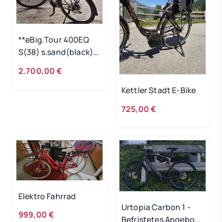
**eBig.Tour 400EQ
S(38) s.sand(black)
/22
2.700,00 €
Kettler Stadt E-Bike
725,00 €
Elektro Fahrrad
Urtopia Carbon 1 -
999,00 €
Befristetes Angebot