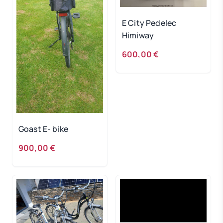
E City Pedelec
Himiway
600,00 €
Goast E- bike
900,00 €