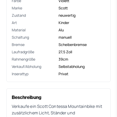
Farbe
Violett
Marke
Scott
Zustand
neuwertig
Art
Kinder
Material
Alu
Schaltung
manuell
Bremse
Scheibenbremse
Laufradgröße
27,5 Zoll
Rahmengröße
39cm
Verkauf/Abholung
Selbstabholung
Inserattyp
Privat
Beschreibung
Verkaufe ein Scott Contessa Mountainbike mit
zusätzlichem Licht, Ständer und