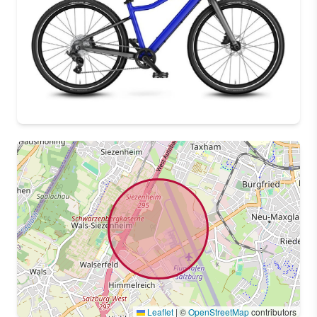
Leaflet
|
©
OpenStreetMap
contributors