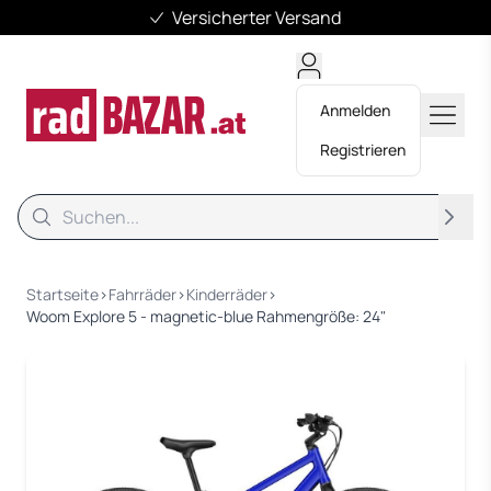
Versicherter Versand
Anmelden
Registrieren
Suche
Suche
Startseite
›
Fahrräder
›
Kinderräder
›
Woom Explore 5 - magnetic-blue Rahmengröße: 24"