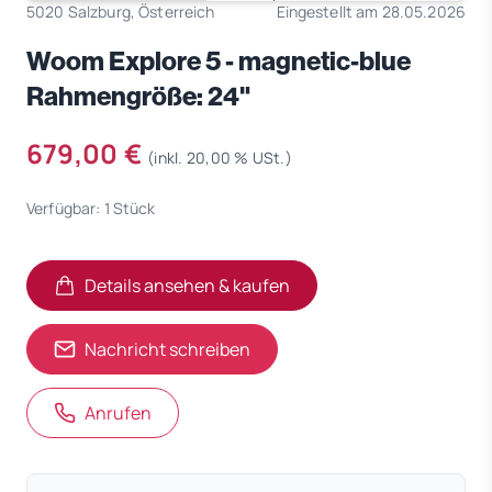
5020 Salzburg, Österreich
Eingestellt am 28.05.2026
Woom Explore 5 - magnetic-blue
Rahmengröße: 24"
679,00 €
(inkl. 20,00 % USt.)
Verfügbar: 1 Stück
Details ansehen & kaufen
(öffnet in neuem Tab)
(öffnet in neuem Tab)
Nachricht schreiben
Anrufen