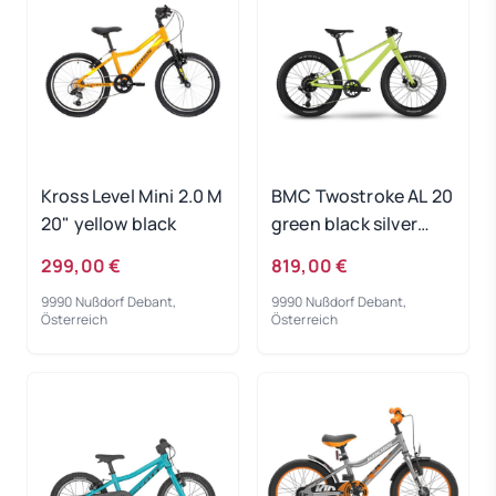
Kross Level Mini 2.0 M
BMC Twostroke AL 20
20" yellow black
green black silver
2023
299,00 €
819,00 €
9990 Nußdorf Debant,
9990 Nußdorf Debant,
Österreich
Österreich