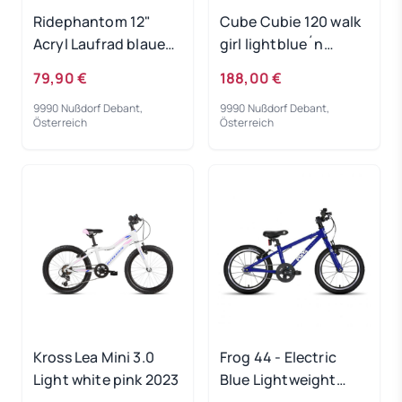
Ridephantom 12"
Cube Cubie 120 walk
Acryl Laufrad blaues
girl lightblue´n
Licht
´white 2022
79,90 €
188,00 €
9990 Nußdorf Debant,
9990 Nußdorf Debant,
Österreich
Österreich
Kross Lea Mini 3.0
Frog 44 - Electric
Light white pink 2023
Blue Lightweight