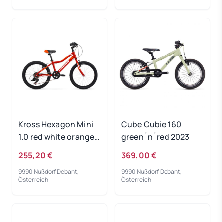
Kross Hexagon Mini
Cube Cubie 160
1.0 red white orange
green´n´red 2023
2022
255,20 €
369,00 €
9990 Nußdorf Debant,
9990 Nußdorf Debant,
Österreich
Österreich