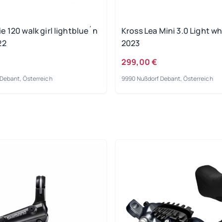
 120 walk girl lightblue´n
Kross Lea Mini 3.0 Light wh
22
2023
299,00 €
Debant, Österreich
9990 Nußdorf Debant, Österreich