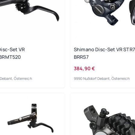
isc-Set VR
Shimano Disc-Set VR STR7
/BRMT520
BRRS7
384,90 €
Debant, Österreich
9990 Nußdorf Debant, Österreich