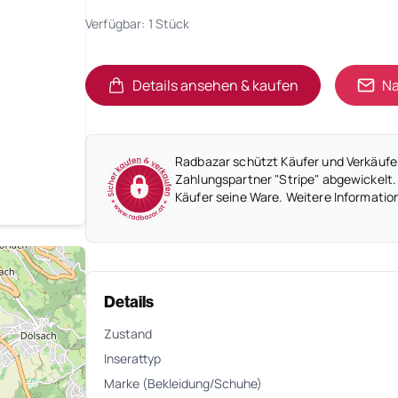
Verfügbar: 1 Stück
Details ansehen & kaufen
Na
(öffnet in neuem Tab)
(öffnet in neuem Tab)
Radbazar schützt Käufer und Verkäufer
Zahlungspartner "Stripe" abgewickelt.
Käufer seine Ware. Weitere Informatio
Details
Zustand
Inserattyp
Marke (Bekleidung/Schuhe)