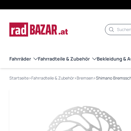
Suche
Fahrräder
Fahrradteile & Zubehör
Bekleidung & 
Startseite
›
Fahrradteile & Zubehör
›
Bremsen
›
Shimano Bremssch