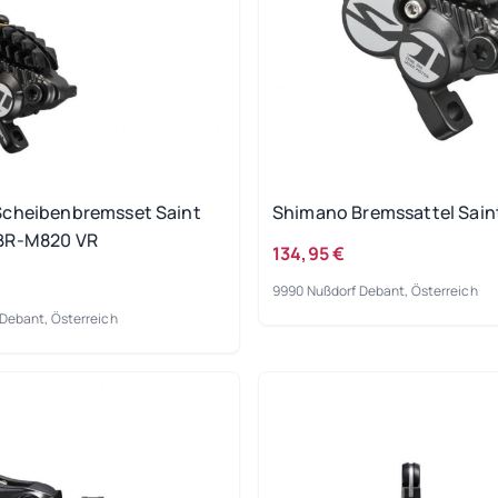
cheibenbremsset Saint
Shimano Bremssattel Sai
BR-M820 VR
134,95 €
9990 Nußdorf Debant, Österreich
Debant, Österreich