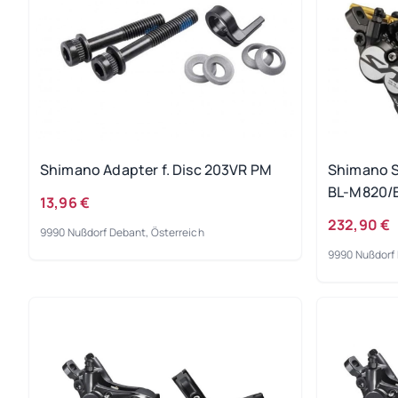
Shimano Adapter f. Disc 203VR PM
Shimano S
BL-M820/
13,96 €
232,90 €
9990 Nußdorf Debant, Österreich
9990 Nußdorf 