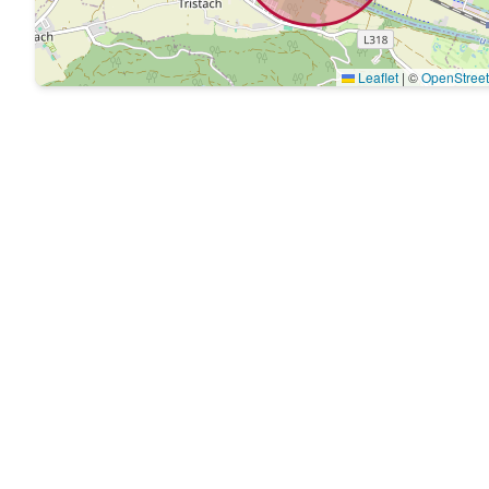
Leaflet
|
©
OpenStree