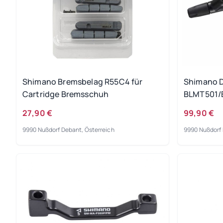
Shimano Bremsbelag R55C4 für
Shimano D
Cartridge Bremsschuh
BLMT501
27,90 €
99,90 €
9990 Nußdorf Debant, Österreich
9990 Nußdorf 