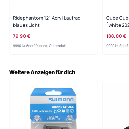
Ridephantom 12" Acryl Laufrad
Cube Cubie
blaues Licht
´white 20
79,90 €
188,00 €
9990 Nußdorf Debant, Österreich
9990 Nußdorf 
Weitere Anzeigen für dich