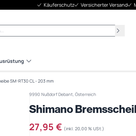
Käuferschutz
Versicherter Versand
Suchen
Ausrüstung
eibe SM-RT30 CL - 203 mm
9990 Nußdorf Debant, Österreich
Shimano Bremsschei
27,95 €
(inkl. 20,00 % USt.)