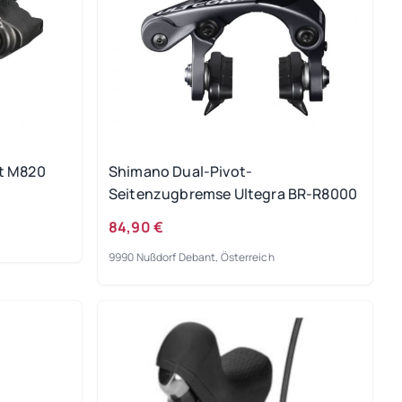
nt M820
Shimano Dual-Pivot-
Seitenzugbremse Ultegra BR-R8000
84,90 €
9990 Nußdorf Debant, Österreich