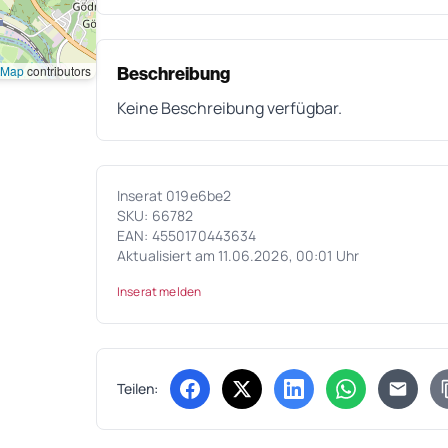
tMap
contributors
Beschreibung
Keine Beschreibung verfügbar.
Inserat 019e6be2
SKU: 66782
EAN: 4550170443634
Aktualisiert am 11.06.2026, 00:01 Uhr
Inserat melden
Teilen:
(öffnet in neuem Tab)
(öffnet in neuem Tab)
(öffnet in neuem Tab
(öffnet in ne