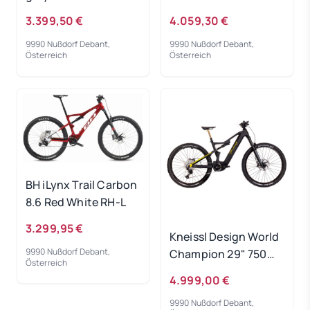
3.399,50 €
4.059,30 €
9990 Nußdorf Debant,
9990 Nußdorf Debant,
Österreich
Österreich
BH iLynx Trail Carbon
8.6 Red White RH-L
3.299,95 €
Kneissl Design World
9990 Nußdorf Debant,
Champion 29" 750Wh
Österreich
Black/Gold 2023 - RH
4.999,00 €
40 cm
9990 Nußdorf Debant,