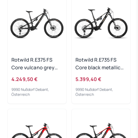
Rotwild R.E375 FS
Rotwild R.E735 FS
Core vulcano grey
Core black metallic
metallic - RH-M
2023 - RH-S
4.249,50 €
5.399,40 €
9990 Nußdorf Debant,
9990 Nußdorf Debant,
Österreich
Österreich