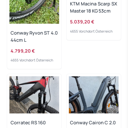
KTM Macina Scarp SX
Master 18 KG 53cm
5.039,20 €
4655 Vorchdorf, Österreich
Conway Ryvon ST 4.0
44cm L
4.799,20 €
4655 Vorchdorf, Österreich
Corratec RS 160
Conway Cairon C 2.0