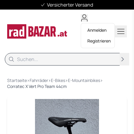
Versicherter Versand
Anmelden
Registrieren
Suche
Suche
Startseite
›
Fahrräder
›
E-Bikes
›
E-Mountainbikes
›
Corratec X Vert Pro Team 44cm