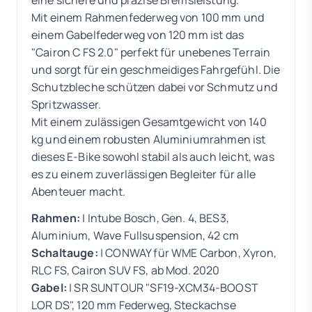
Mit einem Rahmenfederweg von 100 mm und
einem Gabelfederweg von 120 mm ist das
"Cairon C FS 2.0" perfekt für unebenes Terrain
und sorgt für ein geschmeidiges Fahrgefühl. Die
Schutzbleche schützen dabei vor Schmutz und
Spritzwasser.
Mit einem zulässigen Gesamtgewicht von 140
kg und einem robusten Aluminiumrahmen ist
dieses E-Bike sowohl stabil als auch leicht, was
es zu einem zuverlässigen Begleiter für alle
Abenteuer macht.
Rahmen:
| Intube Bosch, Gen. 4, BES3,
Aluminium, Wave Fullsuspension, 42 cm
Schaltauge:
| CONWAY für WME Carbon, Xyron,
RLC FS, Cairon SUV FS, ab Mod. 2020
Gabel:
| SR SUNTOUR "SF19-XCM34-BOOST
LOR DS", 120 mm Federweg, Steckachse