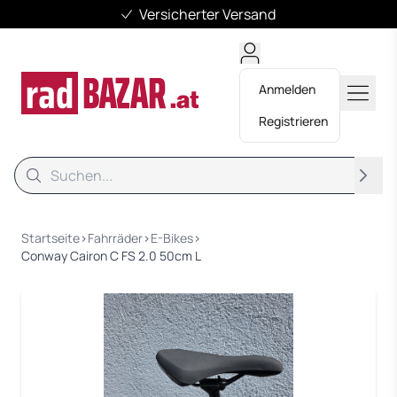
Mehr als 11.500 Fahrräder
Anmelden
Registrieren
Suche
Suche
Startseite
›
Fahrräder
›
E-Bikes
›
Conway Cairon C FS 2.0 50cm L