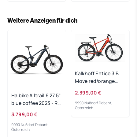
Weitere Anzeigen für dich
Kalkhoff Entice 3.B
Move red/orange
500Wh 2024 - RH 60
2.399,00 €
Haibike Alltrail 6 27.5"
cm Gebrauchtrad
blue coffee 2023 - RH
9990 Nußdorf Debant,
Österreich
44 cm
3.799,00 €
Ausstellungsrad
9990 Nußdorf Debant,
Österreich