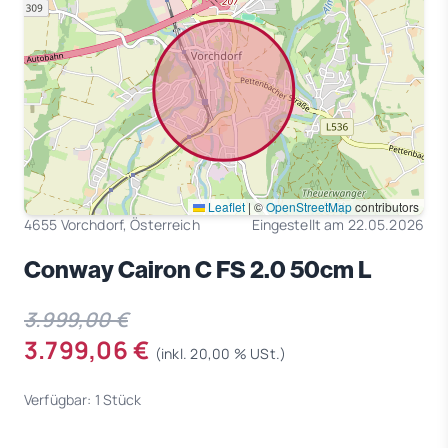
Leaflet
|
©
OpenStreetMap
contributors
4655 Vorchdorf, Österreich
Eingestellt am 22.05.2026
Conway Cairon C FS 2.0 50cm L
3.999,00 €
3.799,06 €
(inkl. 20,00 % USt.)
Verfügbar: 1 Stück