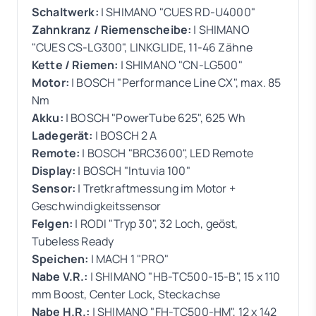
Schaltwerk:
| SHIMANO "CUES RD-U4000"
Zahnkranz / Riemenscheibe:
| SHIMANO
"CUES CS-LG300", LINKGLIDE, 11-46 Zähne
Kette / Riemen:
| SHIMANO "CN-LG500"
Motor:
| BOSCH "Performance Line CX", max. 85
Nm
Akku:
| BOSCH "PowerTube 625", 625 Wh
Ladegerät:
| BOSCH 2 A
Remote:
| BOSCH "BRC3600", LED Remote
Display:
| BOSCH "Intuvia 100"
Sensor:
| Tretkraftmessung im Motor +
Geschwindigkeitssensor
Felgen:
| RODI "Tryp 30", 32 Loch, geöst,
Tubeless Ready
Speichen:
| MACH 1 "PRO"
Nabe V.R.:
| SHIMANO "HB-TC500-15-B", 15 x 110
mm Boost, Center Lock, Steckachse
Nabe H.R.:
| SHIMANO "FH-TC500-HM", 12 x 142