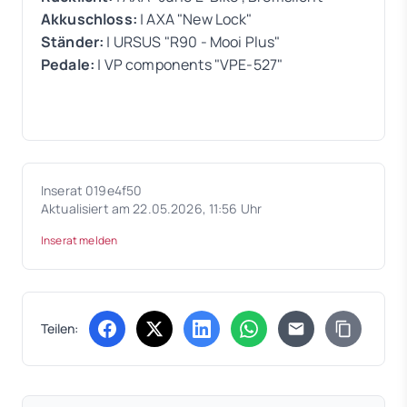
Akkuschloss:
| AXA "New Lock"
Ständer:
| URSUS "R90 - Mooi Plus"
Pedale:
| VP components "VPE-527"
Inserat 019e4f50
Aktualisiert am 22.05.2026, 11:56 Uhr
Inserat melden
Teilen:
(öffnet in neuem Tab)
(öffnet in neuem Tab)
(öffnet in neuem Tab)
(öffnet in neuem Tab)