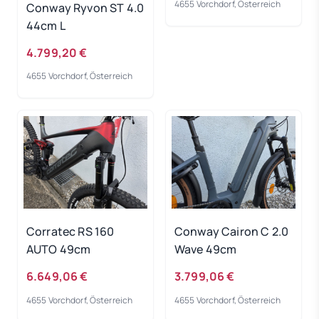
4655 Vorchdorf, Österreich
Conway Ryvon ST 4.0
44cm L
4.799,20 €
4655 Vorchdorf, Österreich
Corratec RS 160
Conway Cairon C 2.0
AUTO 49cm
Wave 49cm
6.649,06 €
3.799,06 €
4655 Vorchdorf, Österreich
4655 Vorchdorf, Österreich