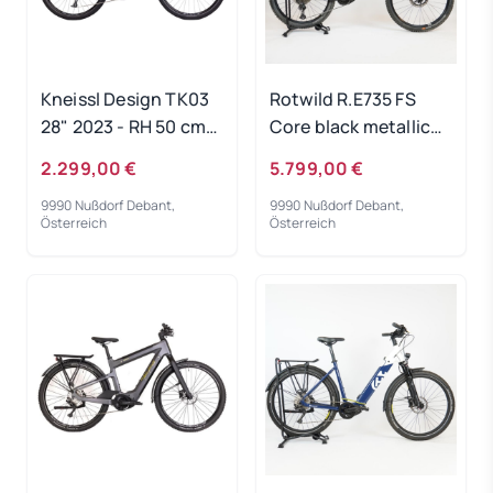
Kneissl Design TK03
Rotwild R.E735 FS
28" 2023 - RH 50 cm
Core black metallic
Ausstellungsrad
2023 - RH-L
2.299,00 €
5.799,00 €
Gebrauchtrad
9990 Nußdorf Debant,
9990 Nußdorf Debant,
Österreich
Österreich