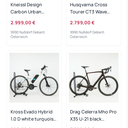
Kneissl Design
Husqvarna Cross
Carbon Urban
Tourer CT3 Wave
Prestige Men
white/blue 2022 RH
2.999,00 €
2.799,00 €
Black/Gold 2022 - RH
50 cm Testrad
9990 Nußdorf Debant,
9990 Nußdorf Debant,
48 cm
Österreich
Österreich
Ausstellungsrad
Kross Evado Hybrid
Drag Celerra Mho Pro
1.0 D white turquoise
X35 U-21 black
RH-M Gebrauchtrad
copper 2022 - RH-L