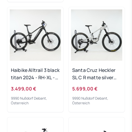
Haibike Alltrail 3 black
Santa Cruz Heckler
titan 2024 - RH-XL -
SL C R matte silver
Ausstellungsrad
2024 - RH-S - Testrad
3.499,00 €
5.699,00 €
9990 Nußdorf Debant,
9990 Nußdorf Debant,
Österreich
Österreich