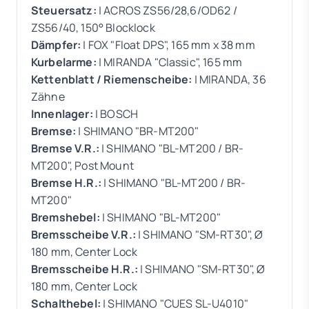
Steuersatz:
| ACROS ZS56/28,6/OD62 /
ZS56/40, 150° Blocklock
Dämpfer:
| FOX "Float DPS", 165 mm x 38 mm
Kurbelarme:
| MIRANDA "Classic", 165 mm
Kettenblatt / Riemenscheibe:
| MIRANDA, 36
Zähne
Innenlager:
| BOSCH
Bremse:
| SHIMANO "BR-MT200"
Bremse V.R.:
| SHIMANO "BL-MT200 / BR-
MT200", Post Mount
Bremse H.R.:
| SHIMANO "BL-MT200 / BR-
MT200"
Bremshebel:
| SHIMANO "BL-MT200"
Bremsscheibe V.R.:
| SHIMANO "SM-RT30", Ø
180 mm, Center Lock
Bremsscheibe H.R.:
| SHIMANO "SM-RT30", Ø
180 mm, Center Lock
Schalthebel:
| SHIMANO "CUES SL-U4010"