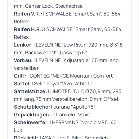
mm, Center Lock, Steckachse
Reifen V.R.:
| SCHWALBE "Smart Sam", 60-584,
Reflex
Reifen H.R.:
| SCHWALBE "Smart Sam", 60-584,
Reflex
Lenker:
| LEVELNINE "Low Riser", 720 mm, Ø 31,8
mm, Backsweep 9°, Upsweep 5°
Vorbau:
| LEVELNINE "Adjustable", 65 mm lang,
verstellbar
Griff:
| CONTEC "MERGE Mountain Comfort"
Sattel:
| Selle Royal "Vivo", Athletic
Sattelstütze:
| LIMOTEC "DL1", Ø 30,9 mm, 295
mm lang, 75 mm Verstellbereich, 0 mm Offset
Schutzbleche:
| curana "Apollo 75"
Gepäckträger:
| atranvelo "Maxi"
Scheinwerfer:
| HERRMANS "Nordic MR5", 40
Lux
Rücklicht:
| AXA "Juno E-Bike", Bremslicht