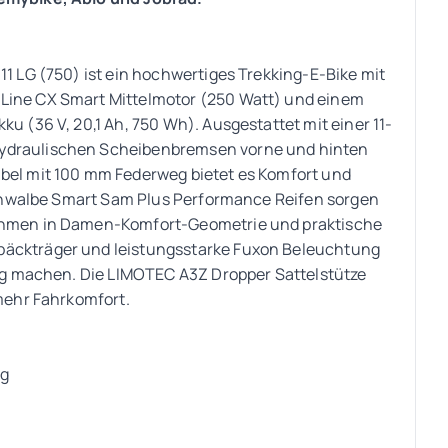
11 LG (750) ist ein hochwertiges Trekking-E-Bike mit
Line CX Smart Mittelmotor (250 Watt) und einem
u (36 V, 20,1 Ah, 750 Wh). Ausgestattet mit einer 11-
ydraulischen Scheibenbremsen vorne und hinten
bel mit 100 mm Federweg bietet es Komfort und
 Schwalbe Smart Sam Plus Performance Reifen sorgen
rahmen in Damen-Komfort-Geometrie und praktische
päckträger und leistungsstarke Fuxon Beleuchtung
tag machen. Die LIMOTEC A3Z Dropper Sattelstütze
 mehr Fahrkomfort.
ng