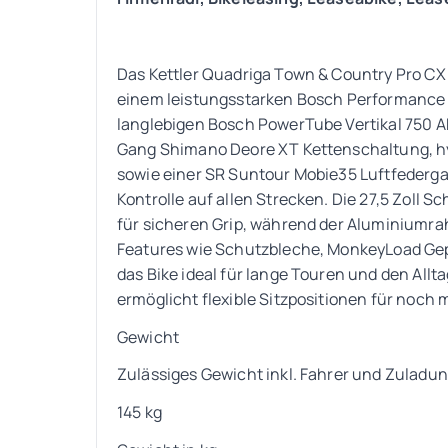
Das Kettler Quadriga Town & Country Pro CX 
einem leistungsstarken Bosch Performance 
langlebigen Bosch PowerTube Vertikal 750 Akk
Gang Shimano Deore XT Kettenschaltung, h
sowie einer SR Suntour Mobie35 Luftfederga
Kontrolle auf allen Strecken. Die 27,5 Zoll
für sicheren Grip, während der Aluminium
Features wie Schutzbleche, MonkeyLoad Ge
das Bike ideal für lange Touren und den All
ermöglicht flexible Sitzpositionen für noch
Gewicht
Zulässiges Gewicht inkl. Fahrer und Zuladu
145 kg