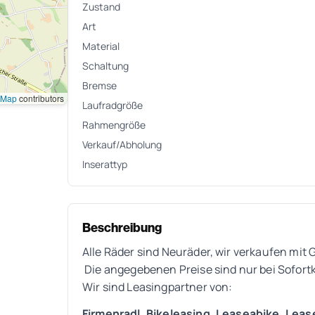
Zustand
Art
Material
Schaltung
Bremse
tMap
contributors
Laufradgröße
Rahmengröße
Verkauf/Abholung
Inserattyp
Beschreibung
Alle Räder sind Neuräder, wir verkaufen mit
Die angegebenen Preise sind nur bei Sofortk
Wir sind Leasingpartner von:
Firmenradl, Bikeleasing, Leaseabike, Lea