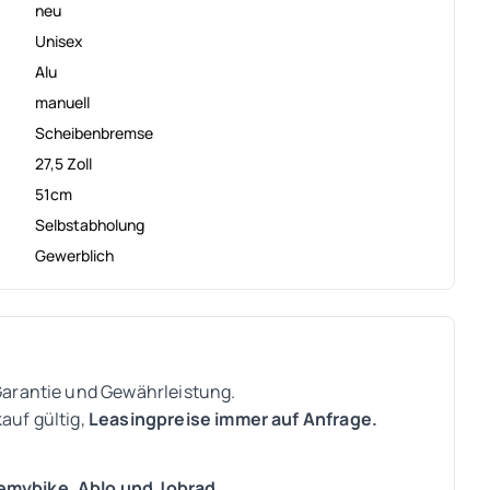
neu
Unisex
Alu
manuell
Scheibenbremse
27,5 Zoll
51cm
Selbstabholung
Gewerblich
 Garantie und Gewährleistung.
auf gültig,
Leasingpreise immer auf Anfrage.
semybike, Ablo und Jobrad.