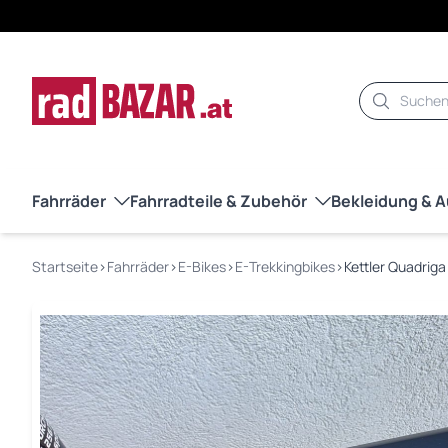
Suche
Fahrräder
Fahrradteile & Zubehör
Bekleidung & 
Startseite
›
Fahrräder
›
E-Bikes
›
E-Trekkingbikes
›
Kettler Quadrig