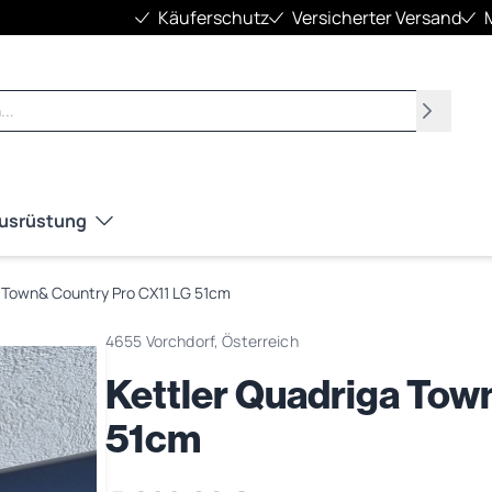
Käuferschutz
Versicherter Versand
Suchen
Ausrüstung
a Town& Country Pro CX11 LG 51cm
4655 Vorchdorf, Österreich
Kettler Quadriga Tow
51cm