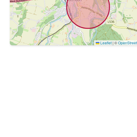
Leaflet
|
©
OpenStree