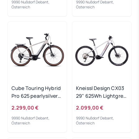
9990 Nußdorf Debant,
9990 Nußdorf Debant,
Österreich
Österreich
Cube Touring Hybrid
Kneissl Design CX03
Pro 625 pearlysilver
29" 625Wh Lightgrey
´n´black 2024 - RH
2023 - RH 46 cm
2.299,00 €
2.099,00 €
50 cm -
Ausstellungsrad
9990 Nußdorf Debant,
9990 Nußdorf Debant,
Ausstellungsrad
Österreich
Österreich