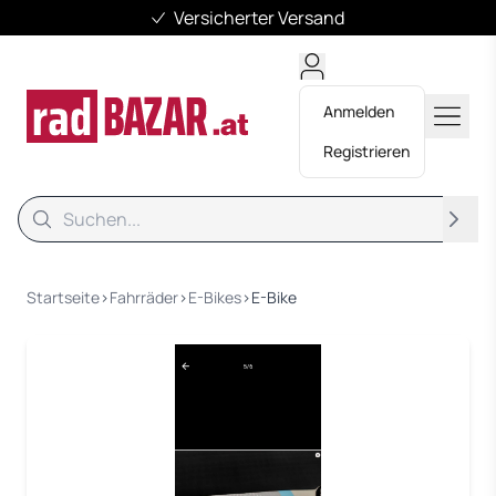
Versicherter Versand
Anmelden
Registrieren
Suche
Suche
Startseite
›
Fahrräder
›
E-Bikes
›
E-Bike