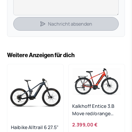
Nachricht absenden
Weitere Anzeigen für dich
Kalkhoff Entice 3.B
Move red/orange
500Wh 2024 - RH 60
2.399,00 €
Haibike Alltrail 6 27.5"
cm Gebrauchtrad