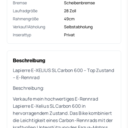
Bremse
Scheibenbremse
Laufradgröße
28 Zoll
Rahmengröße
49cm
Verkauf/Abholung
Selbstabholung
Inserattyp
Privat
Beschreibung
Lapierre E-XELIUS SL Carbon 600 – Top Zustand
– E-Rennrad
Beschreibung:
Verkaufe mein hochwertiges E-Rennrad
Lapierre E-Xelius SL Carbon 600 in
hervorragendem Zustand. Das Bike kombiniert
die Leichtigkeit eines Carbon-Rennrads mit der
kraftvollen Unterstützung des Fazua-Motors.