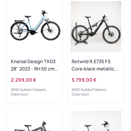
Kneissl Design TK03
Rotwild R.E735 FS
28" 2023 - RH 50 cm
Core black metallic
Ausstellungsrad
2023 - RH-L
2.299,00 €
5.799,00 €
Gebrauchtrad
9990 Nußdorf Debant,
9990 Nußdorf Debant,
Österreich
Österreich