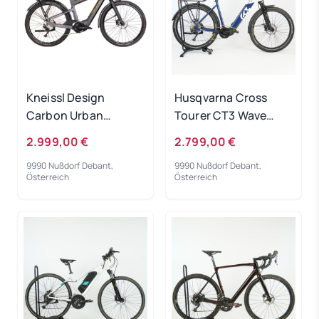
Kneissl Design
Husqvarna Cross
Carbon Urban
Tourer CT3 Wave
Prestige Men
white/blue 2022 RH
2.999,00 €
2.799,00 €
Black/Gold 2022 - RH
50 cm Testrad
9990 Nußdorf Debant,
9990 Nußdorf Debant,
48 cm
Österreich
Österreich
Ausstellungsrad