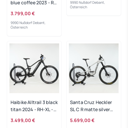
blue coffee 2023 - RH
9990 Nußdorf Debant,
Österreich
44 cm
3.799,00 €
Ausstellungsrad
9990 Nußdorf Debant,
Österreich
Haibike Alltrail 3 black
Santa Cruz Heckler
titan 2024 - RH-XL -
SL C R matte silver
Ausstellungsrad
2024 - RH-S - Testrad
3.499,00 €
5.699,00 €