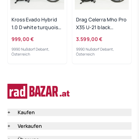
Kross Evado Hybrid
Drag Celerra Mho Pro
1.0 D white turquoise
X35 U-21 black
RH-M Gebrauchtrad
copper 2022 - RH-L
999,00 €
3.599,00 €
Gebrauchtrad
9990 Nußdorf Debant,
9990 Nußdorf Debant,
Österreich
Österreich
+
Kaufen
+
Verkaufen