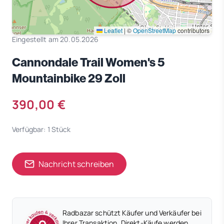
Leaflet
|
©
OpenStreetMap
contributors
Eingestellt am 20.05.2026
Cannondale Trail Women's 5
Mountainbike 29 Zoll
390,00 €
Verfügbar: 1 Stück
Nachricht schreiben
Radbazar schützt Käufer und Verkäufer bei
Ihrer Transaktion. Direkt-Käufe werden