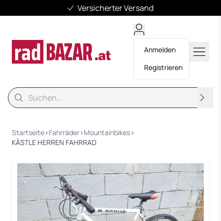
Mehr als 11.500 Fahrräder
Anmelden
Registrieren
Suche
Suche
Startseite
›
Fahrräder
›
Mountainbikes
›
KÄSTLE HERREN FAHRRAD