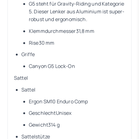
G5 steht für Gravity-Riding und Kategorie
5. Dieser Lenker aus Aluminium ist super-
robust und ergonomisch.
Klemmdurchmesser31,8 mm
Rise30 mm
Griffe
Canyon G5 Lock-On
Sattel
Sattel
Ergon SM10 Enduro Comp
GeschlechtUnisex
Gewicht314 g
Sattelstütze