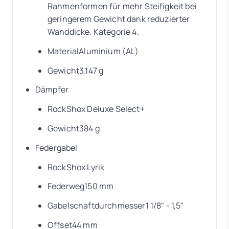
Rahmenformen für mehr Steifigkeit bei
geringerem Gewicht dank reduzierter
Wanddicke. Kategorie 4.
MaterialAluminium (AL)
Gewicht3.147 g
Dämpfer
RockShox Deluxe Select+
Gewicht384 g
Federgabel
RockShox Lyrik
Federweg150 mm
Gabelschaftdurchmesser1 1/8" - 1,5"
Offset44 mm