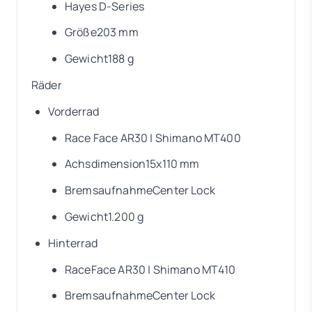
Hayes D-Series
Größe203 mm
Gewicht188 g
Räder
Vorderrad
Race Face AR30 | Shimano MT400
Achsdimension15x110 mm
BremsaufnahmeCenter Lock
Gewicht1.200 g
Hinterrad
RaceFace AR30 | Shimano MT410
BremsaufnahmeCenter Lock