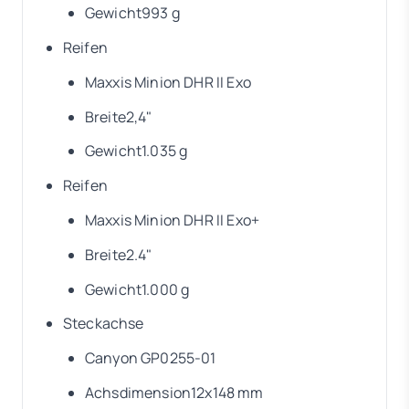
Gewicht993 g
Reifen
Maxxis Minion DHR II Exo
Breite2,4"
Gewicht1.035 g
Reifen
Maxxis Minion DHR II Exo+
Breite2.4"
Gewicht1.000 g
Steckachse
Canyon GP0255-01
Achsdimension12x148 mm