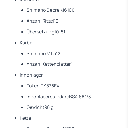
Shimano Deore M6100
Anzahl Ritzel12
Übersetzung10-51
Kurbel
Shimano MT512
Anzahl Kettenblätter1
Innenlager
Token TK878EX
InnenlagerstandardBSA 68/73
Gewicht98 g
Kette