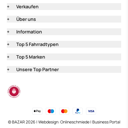
+
Verkaufen
+
Über uns
+
Information
+
Top 5 Fahrradtypen
+
Top 5 Marken
+
Unsere Top Partner
(öffnet in neuem Tab
© BAZAR 2026 | Webdesign:
Onlineschmiede
|
Business Portal