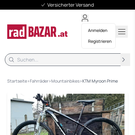
Versicherter Versand
Anmelden
Registrieren
Suche
Suche
Startseite
›
Fahrräder
›
Mountainbikes
›
KTM Myroon Prime