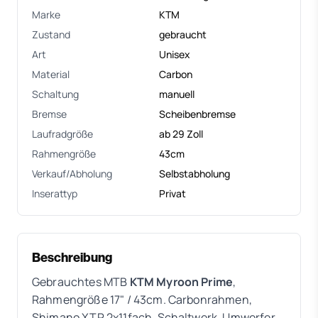
Marke
KTM
Zustand
gebraucht
Art
Unisex
Material
Carbon
Schaltung
manuell
Bremse
Scheibenbremse
Laufradgröße
ab 29 Zoll
Rahmengröße
43cm
Verkauf/Abholung
Selbstabholung
Inserattyp
Privat
Beschreibung
Gebrauchtes MTB
KTM Myroon Prime
,
Rahmengröße 17" / 43cm. Carbonrahmen,
Shimano XTR 2x11fach, Schaltwerk, Umwerfer,