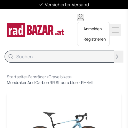
Versicherter Versand
Anmelden
Registrieren
Suche
Suche
Startseite
›
Fahrräder
›
Gravelbikes
›
Mondraker Arid Carbon RR SL aura blue - RH-ML