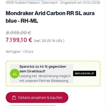
9990 Nußdorf Debant, Österreich
Eingestellt am 01.04.2026
Mondraker Arid Carbon RR SL aura
blue - RH-ML
8.999,00 €
7.199,10 €
(inkl. 20,00 % USt.)
Verfügbar: 1 Stück
Spare bis zu 44 % gegenüber
dem Direktkauf!
BIKELEASING.AT
Leasing inkl. Versicherung möglich
mit unserem Partner Bikeleasing
Details ansehen & kaufen
(öffnet in neuem Tab)
(öffnet in neuem Tab)