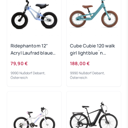
Ridephantom 12"
Cube Cubie 120 walk
Acryl Laufrad blaues
girl lightblue´n
Licht
´white 2022
79,90 €
188,00 €
9990 Nußdorf Debant,
9990 Nußdorf Debant,
Österreich
Österreich