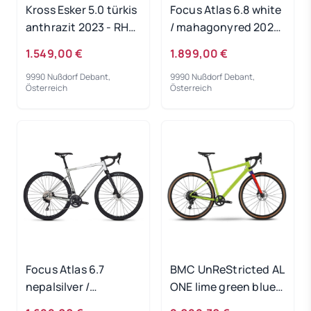
Kross Esker 5.0 türkis
Focus Atlas 6.8 white
anthrazit 2023 - RH-
/ mahagonyred 2024
M
- RH 60 cm
1.549,00 €
1.899,00 €
9990 Nußdorf Debant,
9990 Nußdorf Debant,
Österreich
Österreich
Focus Atlas 6.7
BMC UnReStricted AL
nepalsilver /
ONE lime green blue
steelgrey 2024 - RH
2024 - RH-M