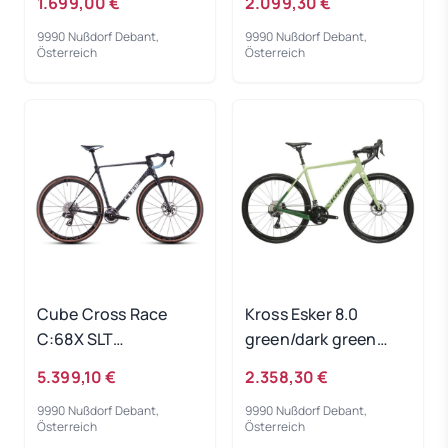
1.699,00 €
2.099,30 €
54 cm
9990 Nußdorf Debant,
9990 Nußdorf Debant,
Österreich
Österreich
Cube Cross Race
Kross Esker 8.0
C:68X SLT
green/dark green
matrixblack´n´blue
2024 - RH-XL
5.399,10 €
2.358,30 €
2025 - RH 58 cm
9990 Nußdorf Debant,
9990 Nußdorf Debant,
Österreich
Österreich