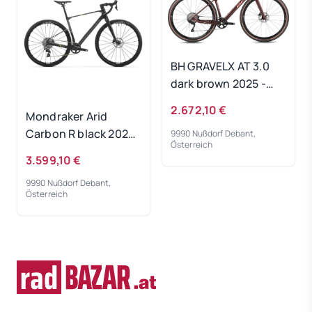
BH GRAVELX AT 3.0
dark brown 2025 -
RH-L
2.672,10 €
Mondraker Arid
Carbon R black 2025
9990 Nußdorf Debant,
Österreich
- RH-ML
3.599,10 €
9990 Nußdorf Debant,
Österreich