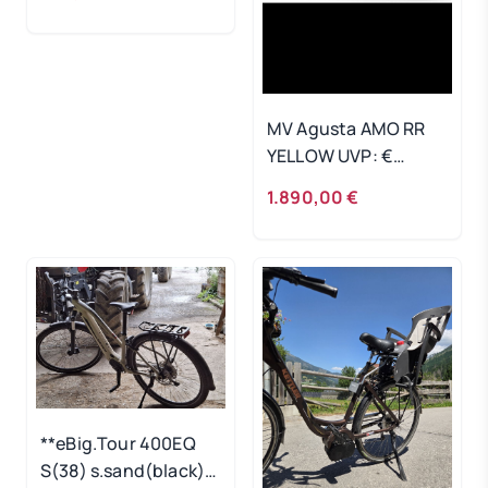
MV Agusta AMO RR
YELLOW UVP: €
3.790,00
1.890,00 €
**eBig.Tour 400EQ
S(38) s.sand(black)