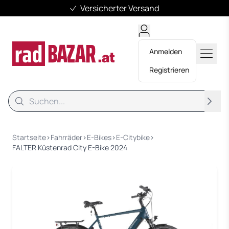
Versicherter Versand
Anmelden
Registrieren
Suche
Suche
Startseite
›
Fahrräder
›
E-Bikes
›
E-Citybike
›
FALTER Küstenrad City E-Bike 2024