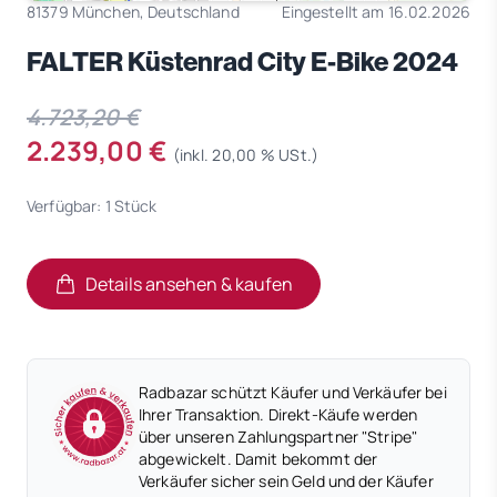
81379 München, Deutschland
Eingestellt am 16.02.2026
FALTER Küstenrad City E-Bike 2024
4.723,20 €
2.239,00 €
(inkl. 20,00 % USt.)
Verfügbar: 1 Stück
Details ansehen & kaufen
(öffnet in neuem Tab)
(öffnet in neuem Tab)
Radbazar schützt Käufer und Verkäufer bei
Ihrer Transaktion. Direkt-Käufe werden
über unseren Zahlungspartner "Stripe"
abgewickelt. Damit bekommt der
Verkäufer sicher sein Geld und der Käufer