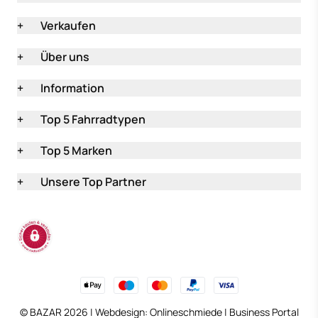
+
Verkaufen
+
Über uns
+
Information
+
Top 5 Fahrradtypen
+
Top 5 Marken
+
Unsere Top Partner
(öffnet in neuem Tab
© BAZAR 2026 | Webdesign:
Onlineschmiede
|
Business Portal