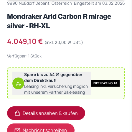
9990 Nußdorf Debant, Österreich
Eingestellt am 03.02.2026
Mondraker Arid Carbon R mirage
silver - RH-XL
4.049,10 €
(inkl. 20,00 % USt.)
Verfügbar: 1 Stück
Spare bis zu 44 % gegenüber
dem Direktkauf!
BIKELEASING.AT
Leasing inkl. Versicherung möglich
mit unserem Partner Bikeleasing
Details ansehen & kaufen
(öffnet in neuem Tab)
(öffnet in neuem Tab)
Nachricht schreiben