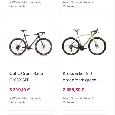
9990 Nußdorf Debant,
9990 Nußdorf Debant,
Österreich
Österreich
Cube Cross Race
Kross Esker 8.0
C:68X SLT
green/dark green
matrixblack´n´blue
2024 - RH-XL
5.399,10 €
2.358,30 €
2025 - RH 58 cm
9990 Nußdorf Debant,
9990 Nußdorf Debant,
Österreich
Österreich