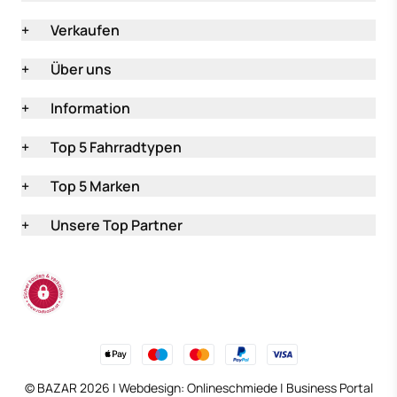
+
Verkaufen
+
Über uns
+
Information
+
Top 5 Fahrradtypen
+
Top 5 Marken
+
Unsere Top Partner
(öffnet in neuem Tab
© BAZAR 2026 | Webdesign:
Onlineschmiede
|
Business Portal