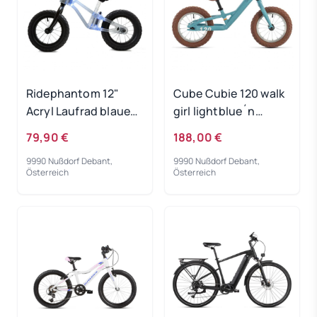
Ridephantom 12"
Cube Cubie 120 walk
Acryl Laufrad blaues
girl lightblue´n
Licht
´white 2022
79,90 €
188,00 €
9990 Nußdorf Debant,
9990 Nußdorf Debant,
Österreich
Österreich