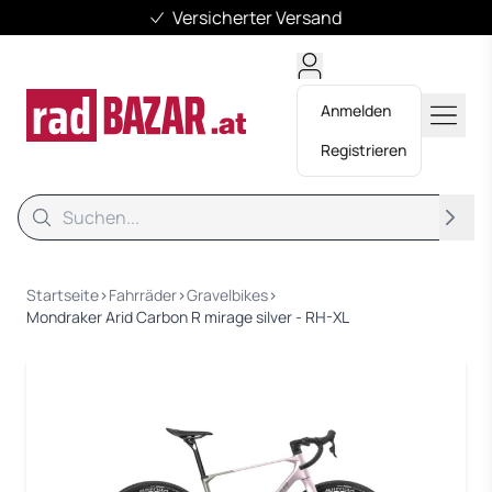
Versicherter Versand
Anmelden
Registrieren
Suche
Suche
Startseite
›
Fahrräder
›
Gravelbikes
›
Mondraker Arid Carbon R mirage silver - RH-XL