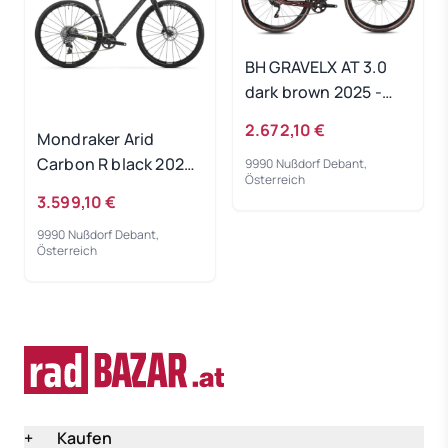
BH GRAVELX AT 3.0
dark brown 2025 -
RH-L
2.672,10 €
Mondraker Arid
Carbon R black 2025
9990 Nußdorf Debant,
Österreich
- RH-ML
3.599,10 €
9990 Nußdorf Debant,
Österreich
+
Kaufen