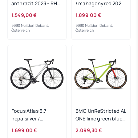
anthrazit 2023 - RH-
/ mahagonyred 2024
M
- RH 60 cm
1.549,00 €
1.899,00 €
9990 Nußdorf Debant,
9990 Nußdorf Debant,
Österreich
Österreich
Focus Atlas 6.7
BMC UnReStricted AL
nepalsilver /
ONE lime green blue
steelgrey 2024 - RH
2024 - RH-M
1.699,00 €
2.099,30 €
54 cm