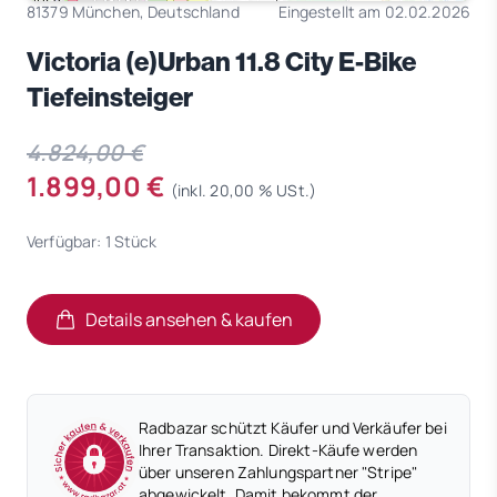
81379 München, Deutschland
Eingestellt am 02.02.2026
Victoria (e)Urban 11.8 City E-Bike
Tiefeinsteiger
4.824,00 €
1.899,00 €
(inkl. 20,00 % USt.)
Verfügbar: 1 Stück
Details ansehen & kaufen
(öffnet in neuem Tab)
(öffnet in neuem Tab)
Radbazar schützt Käufer und Verkäufer bei
Ihrer Transaktion. Direkt-Käufe werden
über unseren Zahlungspartner "Stripe"
abgewickelt. Damit bekommt der