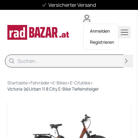
Versicherter Versand
Anmelden
Registrieren
Suche
Suche
Startseite
›
Fahrräder
›
E-Bikes
›
E-Citybike
›
Victoria (e)Urban 11.8 City E-Bike Tiefeinsteiger