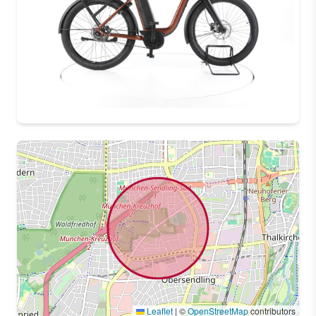
Leaflet
|
©
OpenStreetMap
contributors