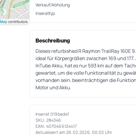
Verkauf/Abholung
Inserattyp
tMap
contributors
Beschreibung
Dieses refurbished R Raymon TrailRay 160E 9.
ideal für Körpergrößen zwischen 169 und 177
InTube Akku, hat es nur 593 km auf dem Tac
gewartet, um die volle Funktionalität zu ge
vorhanden sein, beeinträchtigen die Funktion
Motor und Akku.
Inserat 019bed4f
SKU: 284346
EAN: 4070466124417
Aktualisiert am 26.02.2026, 00:02 Uhr