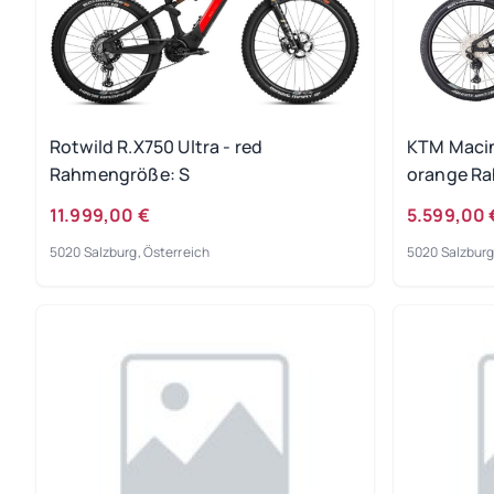
Rotwild R.X750 Ultra - red
KTM Macin
Rahmengröße: S
orange R
11.999,00 €
5.599,00 
5020 Salzburg, Österreich
5020 Salzburg