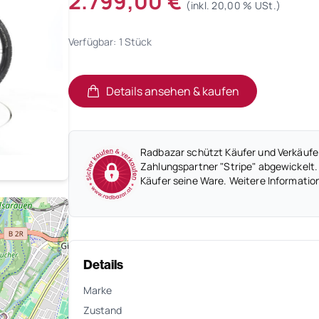
2.799,00 €
(inkl. 20,00 % USt.)
Verfügbar: 1 Stück
Details ansehen & kaufen
(öffnet in neuem Tab)
(öffnet in neuem Tab)
Radbazar schützt Käufer und Verkäufer
Zahlungspartner "Stripe" abgewickelt.
Käufer seine Ware. Weitere Informatio
Details
Marke
Zustand