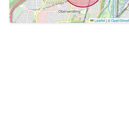
Leaflet
|
©
OpenStree