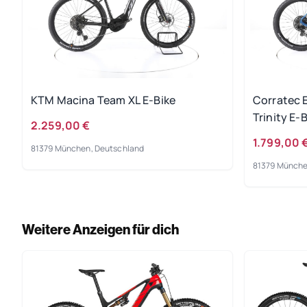
KTM Macina Team XL E-Bike
Corratec 
Trinity E-
2.259,00 €
1.799,00 
81379 München, Deutschland
81379 Münche
Weitere Anzeigen für dich