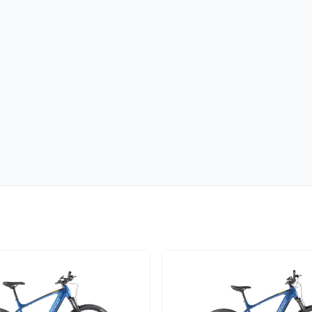
n neuem Tab)
öffnet in neuem Tab)
m Tab)