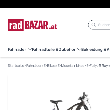
Suche
Fahrräder
Fahrradteile & Zubehör
Bekleidung & 
Startseite
›
Fahrräder
›
E-Bikes
›
E-Mountainbikes
›
E-Fully
›
R Raym