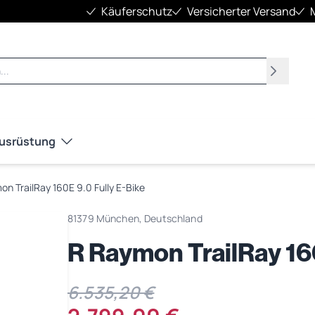
Käuferschutz
Versicherter Versand
Suchen
Ausrüstung
on TrailRay 160E 9.0 Fully E-Bike
81379 München, Deutschland
R Raymon TrailRay 160
6.535,20 €