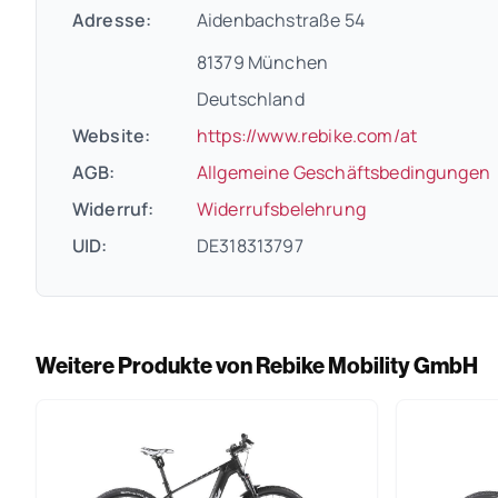
Adresse:
Aidenbachstraße 54
81379 München
Deutschland
(öffnet i
Website:
https://www.rebike.com/at
(
AGB:
Allgemeine Geschäftsbedingungen
(öffnet in neue
Widerruf:
Widerrufsbelehrung
UID:
DE318313797
Weitere Produkte von Rebike Mobility GmbH