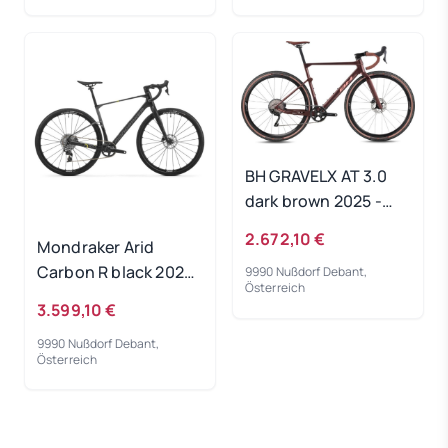
BH GRAVELX AT 3.0
dark brown 2025 -
RH-L
2.672,10 €
Mondraker Arid
Carbon R black 2025
9990 Nußdorf Debant,
Österreich
- RH-ML
3.599,10 €
9990 Nußdorf Debant,
Österreich