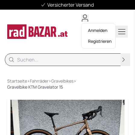
Versicherter Versand
Anmelden
Registrieren
Suche
Suche
Startseite
›
Fahrräder
›
Gravelbikes
›
Gravelbike KTM Gravelator 15