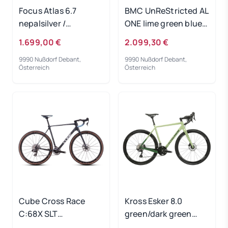
Focus Atlas 6.7
BMC UnReStricted AL
nepalsilver /
ONE lime green blue
steelgrey 2024 - RH
2024 - RH-M
1.699,00 €
2.099,30 €
54 cm
9990 Nußdorf Debant,
9990 Nußdorf Debant,
Österreich
Österreich
Cube Cross Race
Kross Esker 8.0
C:68X SLT
green/dark green
matrixblack´n´blue
2024 - RH-XL