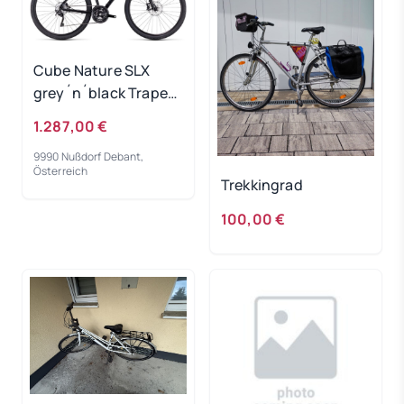
Cube Nature SLX
grey´n´black Trapez
2024 - RH 46 cm
1.287,00 €
9990 Nußdorf Debant,
Österreich
Trekkingrad
100,00 €