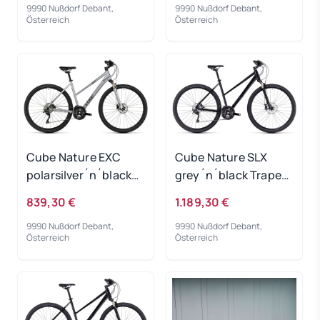
9990 Nußdorf Debant,
9990 Nußdorf Debant,
Österreich
Österreich
Cube Nature EXC
Cube Nature SLX
polarsilver´n´black
grey´n´black Trapez
2024 Trapeze - RH 46
2024 - RH 50 cm
839,30 €
1.189,30 €
cm
9990 Nußdorf Debant,
9990 Nußdorf Debant,
Österreich
Österreich