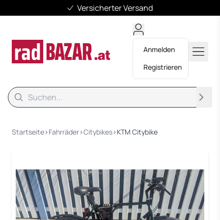
Versicherter Versand
Anmelden
Registrieren
Suche
Suche
Startseite
›
Fahrräder
›
Citybikes
›
KTM Citybike