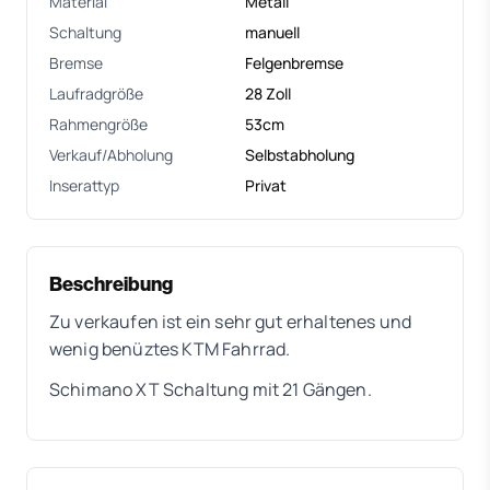
Material
Metall
Schaltung
manuell
Bremse
Felgenbremse
Laufradgröße
28 Zoll
Rahmengröße
53cm
Verkauf/Abholung
Selbstabholung
Inserattyp
Privat
Beschreibung
Zu verkaufen ist ein sehr gut erhaltenes und
wenig benüztes KTM Fahrrad.
Schimano XT Schaltung mit 21 Gängen.