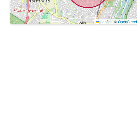
Leaflet
|
©
OpenStree