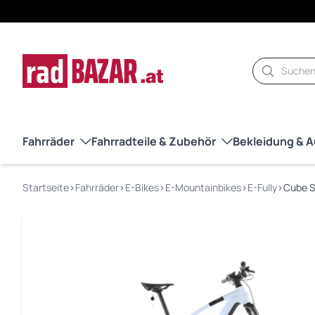
Suche
Fahrräder
Fahrradteile & Zubehör
Bekleidung & 
Startseite
›
Fahrräder
›
E-Bikes
›
E-Mountainbikes
›
E-Fully
›
Cube St