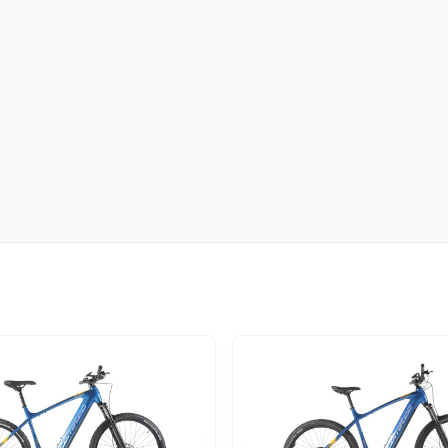
n neuem Tab)
öffnet in neuem Tab)
m Tab)