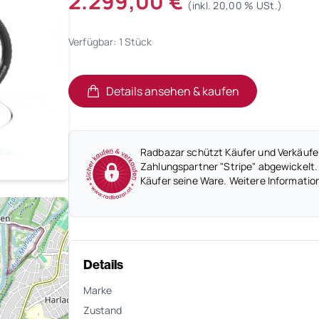
2.299,00 €
(inkl. 20,00 % USt.)
Verfügbar: 1 Stück
Details ansehen & kaufen
(öffnet in neuem Tab)
(öffnet in neuem Tab)
Radbazar schützt Käufer und Verkäufer
Zahlungspartner "Stripe" abgewickelt.
Käufer seine Ware. Weitere Informatio
Details
Marke
Zustand