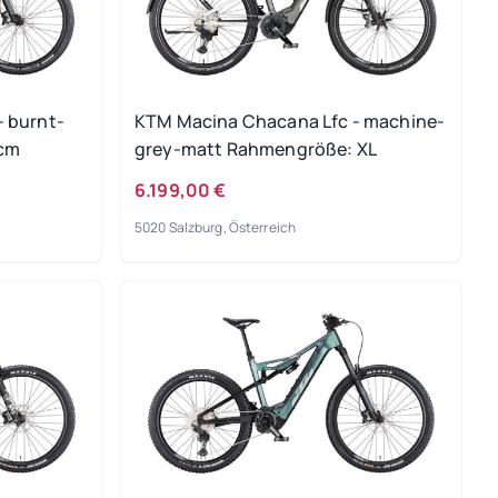
 burnt-
KTM Macina Chacana Lfc - machine-
 cm
grey-matt Rahmengröße: XL
6.199,00 €
5020 Salzburg, Österreich