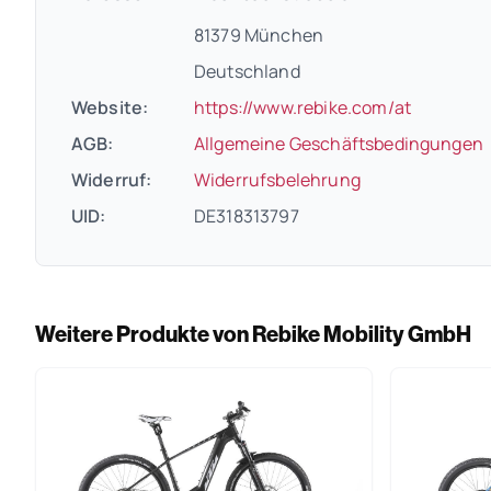
81379 München
Deutschland
(öffnet i
Website:
https://www.rebike.com/at
(
AGB:
Allgemeine Geschäftsbedingungen
(öffnet in neue
Widerruf:
Widerrufsbelehrung
UID:
DE318313797
Weitere Produkte von Rebike Mobility GmbH