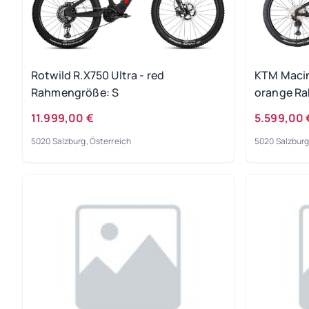
Rotwild R.X750 Ultra - red
KTM Macin
Rahmengröße: S
orange R
11.999,00 €
5.599,00 
5020 Salzburg, Österreich
5020 Salzburg