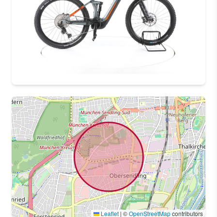
Leaflet
|
©
OpenStreetMap
contributors