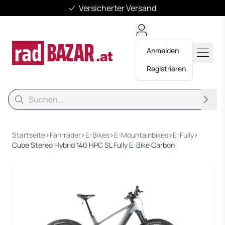
Versicherter Versand
Anmelden
Registrieren
Suche
Suche
Startseite
›
Fahrräder
›
E-Bikes
›
E-Mountainbikes
›
E-Fully
›
Cube Stereo Hybrid 140 HPC SL Fully E-Bike Carbon