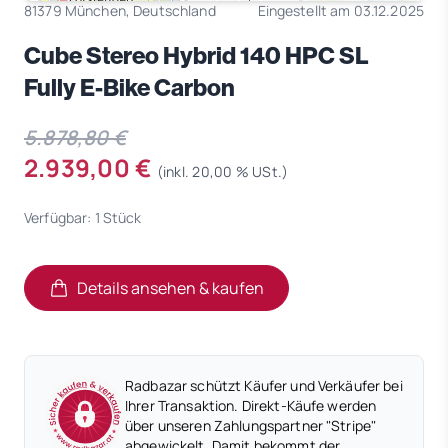
81379 München, Deutschland
Eingestellt am 03.12.2025
Cube Stereo Hybrid 140 HPC SL
Fully E-Bike Carbon
5.878,80 €
2.939,00 €
(inkl. 20,00 % USt.)
Verfügbar: 1 Stück
Details ansehen & kaufen
(öffnet in neuem Tab)
(öffnet in neuem Tab)
Radbazar schützt Käufer und Verkäufer bei
Ihrer Transaktion. Direkt-Käufe werden
über unseren Zahlungspartner "Stripe"
abgewickelt. Damit bekommt der